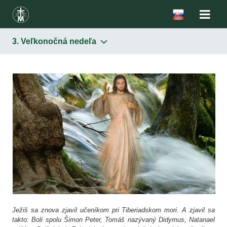
3. Veľkonočná nedeľa
Milosrdenstvo
Matka Božieho milosrdenstva
Svätá sestra Faustína
Denníček
Sanktuáriá
Ježiš sa znova zjavil učeníkom pri Tiberiadskom mori. A zjavil sa
takto: Boli spolu Šimon Peter, Tomáš nazývaný Didymus, Natanael