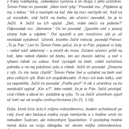
z Kány Galilejskej, Zebedejovi synovia a iní dvaja z jeho učeníkov.
Šimon Peter im povedal: „Idem loviť ryby.“ Povedali mu: „Pôjdeme aj
my s tebou.“ Išli a nastúpili na loď. Ale tej noci nechytili nič. Keď sa
už rozodnilo, stál Ježiš na brehu; ale učeníci nevedeli, že je to
Ježiš. A Ježiš sa ich opýtal: „Deti, máte niečo na jedenie?“
Odpovedali mu: „Nemáme.“ On im povedal: „Spustite sieť z pravej
strany lode a nájdete.“ Oni spustili a pre množstvo rýb ju už
nevládali vytiahnuť. Učeník, ktorého Ježiš miloval, povedal Petrovi:
„To je Pán.“ Len čo Šimon Peter počul, že je to Pán, pripásal si šaty
– nebol totiž oblečený – a skočil do mora. Ostatní učeníci prišli na
lodi, lebo neboli ďaleko od brehu, len asi dvesto lakťov, a sieť s
rybami ťahali za sebou. Keď vystúpili na breh, videli rozloženú
pahrebu a na nej položenú rybu a chlieb. Ježiš im povedal: „Doneste
z rýb, čo ste teraz chytili!“ Šimon Peter šiel a vytiahol na breh sieť
plnú veľkých rýb. Bolo ich stopäťdesiattri. A hoci ich bolo toľko, sieť
sa nepretrhla. Ježiš im povedal: „Poďte jesť!“ A nik z učeníkov sa ho
neodvážil spýtať: „Kto si?“, lebo vedeli, že je to Pán. Ježiš pristúpil,
vzal chlieb a dával im; podobne aj rybu. To sa Ježiš učeníkom zjavil
už tretí raz od svojho zmŕtvychvstania
(Jn 21, 1-14).
Duše, ktoré šíria úctu k môjmu milosrdenstvu, budem ochraňovať po
celý život ako láskavá matka svoje nemluvňa a v hodine smrti im
nebudem Sudcom, ale milosrdným Spasiteľom. V poslednej hodine
nemá duša na svoju obhajobu nič okrem môjho milosrdenstva.