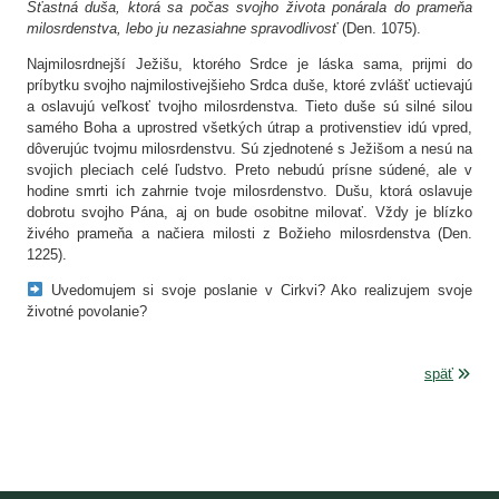
Šťastná duša, ktorá sa počas svojho života ponárala do prameňa
milosrdenstva, lebo ju nezasiahne spravodlivosť
(Den. 1075).
Najmilosrdnejší Ježišu, ktorého Srdce je láska sama, prijmi do
príbytku svojho najmilostivejšieho Srdca duše, ktoré zvlášť uctievajú
a oslavujú veľkosť tvojho milosrdenstva. Tieto duše sú silné silou
samého Boha a uprostred všetkých útrap a protivenstiev idú vpred,
dôverujúc tvojmu milosrdenstvu. Sú zjednotené s Ježišom a nesú na
svojich pleciach celé ľudstvo. Preto nebudú prísne súdené, ale v
hodine smrti ich zahrnie tvoje milosrdenstvo. Dušu, ktorá oslavuje
dobrotu svojho Pána, aj on bude osobitne milovať. Vždy je blízko
živého prameňa a načiera milosti z Božieho milosrdenstva (Den.
1225).
Uvedomujem si svoje poslanie v Cirkvi? Ako realizujem svoje
životné povolanie?
späť