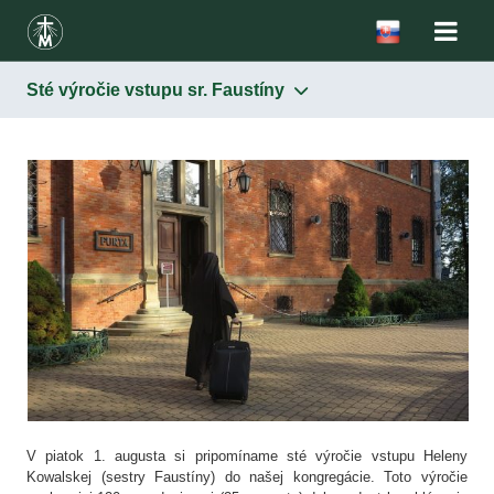
Sté výročie vstupu sr. Faustíny
V piatok 1. augusta si pripomíname sté výročie vstupu Heleny
Kowalskej (sestry Faustíny) do našej kongregácie. Toto výročie