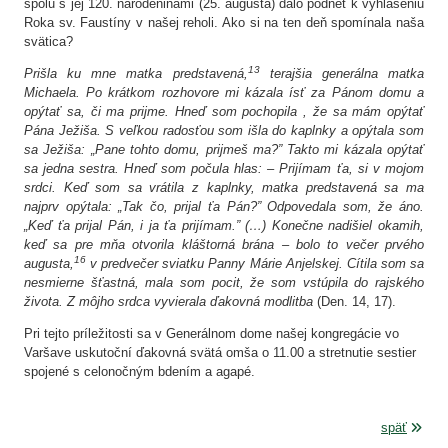
spolu s jej 120. narodeninami (25. augusta) dalo podnet k vyhláseniu
Roka sv. Faustíny v našej reholi. Ako si na ten deň spomínala naša
svätica?
13
Prišla ku mne matka predstavená,
terajšia generálna matka
Michaela. Po krátkom rozhovore mi kázala ísť za Pánom domu a
opýtať sa, či ma prijme. Hneď som pochopila , že sa mám opýtať
Pána Ježiša. S veľkou radosťou som išla do kaplnky a opýtala som
sa Ježiša: „Pane tohto domu, prijmeš ma?” Takto mi kázala opýtať
sa jedna sestra. Hneď som počula hlas: – Prijímam ťa, si v mojom
srdci. Keď som sa vrátila z kaplnky, matka predstavená sa ma
najprv opýtala: „Tak čo, prijal ťa Pán?” Odpovedala som, že áno.
„Keď ťa prijal Pán, i ja ťa prijímam.” (…) Konečne nadišiel okamih,
keď sa pre mňa otvorila kláštorná brána – bolo to večer prvého
16
augusta,
v predvečer sviatku Panny Márie Anjelskej. Cítila som sa
nesmierne šťastná, mala som pocit, že som vstúpila do rajského
života. Z môjho srdca vyvierala ďakovná modlitba
(Den. 14, 17).
Pri tejto príležitosti sa v Generálnom dome našej kongregácie vo
Varšave uskutoční ďakovná svätá omša o 11.00 a stretnutie sestier
spojené s celonočným bdením a agapé.
späť