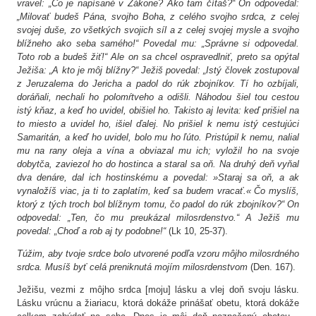
vravel: „Čo je napísané v Zákone? Ako tam čítaš?“ On odpovedal:
„Milovať budeš Pána, svojho Boha, z celého svojho srdca, z celej
svojej duše, zo všetkých svojich síl a z celej svojej mysle a svojho
blížneho ako seba samého!“ Povedal mu: „Správne si odpovedal.
Toto rob a budeš žiť!“ Ale on sa chcel ospravedlniť, preto sa opýtal
Ježiša: „A kto je môj blížny?“ Ježiš povedal: „Istý človek zostupoval
z Jeruzalema do Jericha a padol do rúk zbojníkov. Tí ho ozbíjali,
doráňali, nechali ho polomŕtveho a odišli. Náhodou šiel tou cestou
istý kňaz, a keď ho uvidel, obišiel ho. Takisto aj levita: keď prišiel na
to miesto a uvidel ho, išiel ďalej. No prišiel k nemu istý cestujúci
Samaritán, a keď ho uvidel, bolo mu ho ľúto. Pristúpil k nemu, nalial
mu na rany oleja a vína a obviazal mu ich; vyložil ho na svoje
dobytča, zaviezol ho do hostinca a staral sa oň. Na druhý deň vyňal
dva denáre, dal ich hostinskému a povedal: »Staraj sa oň, a ak
vynaložíš viac, ja ti to zaplatím, keď sa budem vracať.« Čo myslíš,
ktorý z tých troch bol blížnym tomu, čo padol do rúk zbojníkov?“ On
odpovedal: „Ten, čo mu preukázal milosrdenstvo.“ A Ježiš mu
povedal: „Choď a rob aj ty podobne!“
(Lk 10, 25-37).
Túžim, aby tvoje srdce bolo utvorené podľa vzoru môjho milosrdného
srdca. Musíš byť celá preniknutá mojím milosrdenstvom
(Den. 167).
Ježišu, vezmi z môjho srdca [moju] lásku a vlej doň svoju lásku.
Lásku vrúcnu a žiariacu, ktorá dokáže prinášať obetu, ktorá dokáže