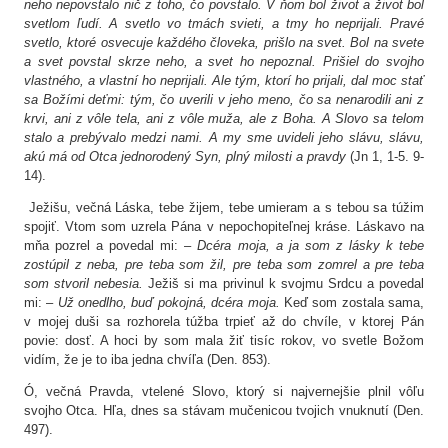
neho nepovstalo nič z toho, čo povstalo. V ňom bol život a život bol
svetlom ľudí. A svetlo vo tmách svieti, a tmy ho neprijali. Pravé
Podporte nás – Oáza sv. Faustíny
svetlo, ktoré osvecuje každého človeka, prišlo na svet. Bol na svete
a svet povstal skrze neho, a svet ho nepoznal. Prišiel do svojho
vlastného, a vlastní ho neprijali. Ale tým, ktorí ho prijali, dal moc stať
Kontakty
sa Božími deťmi: tým, čo uverili v jeho meno, čo sa nenarodili ani z
krvi, ani z vôle tela, ani z vôle muža, ale z Boha. A Slovo sa telom
stalo a prebývalo medzi nami. A my sme uvideli jeho slávu, slávu,
akú má od Otca jednorodený Syn, plný milosti a pravdy
(Jn 1, 1-5. 9-
14).
Ježišu, večná Láska, tebe žijem, tebe umieram a s tebou sa túžim
spojiť. Vtom som uzrela Pána v nepochopiteľnej kráse. Láskavo na
mňa pozrel a povedal mi: –
Dcéra moja, a ja som z lásky k tebe
zostúpil z neba, pre teba som žil, pre teba som zomrel a pre teba
som stvoril nebesia.
Ježiš si ma privinul k svojmu Srdcu a povedal
mi: –
Už onedlho, buď pokojná, dcéra moja.
Keď som zostala sama,
v mojej duši sa rozhorela túžba trpieť až do chvíle, v ktorej Pán
povie: dosť. A hoci by som mala žiť tisíc rokov, vo svetle Božom
vidím, že je to iba jedna chvíľa (Den. 853).
Ó, večná Pravda, vtelené Slovo, ktorý si najvernejšie plnil vôľu
svojho Otca. Hľa, dnes sa stávam mučenicou tvojich vnuknutí (Den.
497).