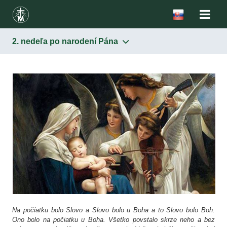
2. nedeľa po narodení Pána
Úvodná stránka
Kongregácia
Kongregácia na Slovensku
Pastorácia povolaní
Združenie Faustínum
Na počiatku bolo Slovo a Slovo bolo u Boha a to Slovo bolo Boh.
Užitočné informácie
Ono bolo na počiatku u Boha. Všetko povstalo skrze neho a bez