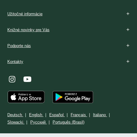
Boží dar
Rozpoznávanie
V Poľsku
Podmienky prijatia
V Poľsku
Stránka: www.milosrdenstvo.sk
Kontakt
Stránka: www.sisterfaustina.org
Kontakt
Užitočné informácie
Knižné novinky pre Vás
Podporte nás
Kontakty
Deutsch
English
Español
Français
Italiano
Slowacki
Ρусский
Português (Brasil)