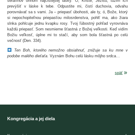
serafínov ohňom najčistejšej lásky. Ó, Kriste, Ježišu, túžim ich
prevýšiť v láske k tebe. Odpustite mi, čistí duchovia, odvahu
porovnávať sa s vami. Ja – priepasť úbohosti, ale ty, ó, Bože, ktorý
si nepochopiteľnou priepasťou milosrdenstva, pohlť ma, ako žiara
slnka pohlcuje jednu kvapku rosy. Tvoj ľúbostný pohľad vyrovnáva
každú priepasť. Som nesmierne šťastná z Božej veľkosti. Keď vidím
Božiu veľkosť, úplne mi to stačí, aby som bola šťastná po celú
večnosť (Den. 334).
Ten Boh, ktorého nemožno obsiahnuť, znižuje sa ku mne v
podobe malého dieťaťa.
Vyznám Bohu celú lásku môjho srdca…
späť
Kongregácia a jej diela