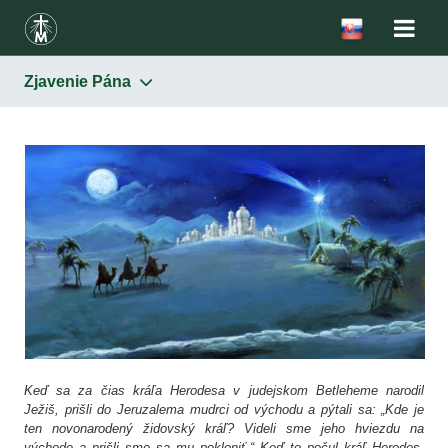
Zjavenie Pána
Keď sa za čias kráľa Herodesa v judejskom Betleheme narodil
Ježiš, prišli do Jeruzalema mudrci od východu a pýtali sa: „Kde je
ten novonarodený židovský kráľ? Videli sme jeho hviezdu na
východe a prišli sme sa mu pokloniť.“ Keď to počul kráľ Herodes,