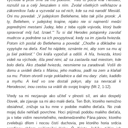
rozrušil sa a celý Jeruzalem s ním. Zvolal všetkých veľkňazov a
zákonníkov ľudu a vyzvedal sa od nich, kde sa má narodiť Mesiáš.
Oni mu povedali: „V judejskom Betleheme, lebo tak píše prorok: ‚A
ty, Betlehem, v judejskej krajine, nijako nie si najmenší medzi
poprednými mestami Judey, lebo z teba vyjde vojvoda, ktorý bude
spravovať môj ľud, Izrael.‘“ Tu si dal Herodes potajomky zavolať
mudrcov a podrobne sa ich povypytoval, kedy sa im zjavila hviezda.
Potom ich poslal do Betlehema a povedal: „Choďte a dôkladne sa
vypytujte na dieťa. Keď ho nájdete, oznámte mi, aby som sa mu aj
ja šiel pokloniť.“ Oni kráľa vypočuli a odišli. A hľa, hviezda, ktorú
videli na východe, išla pred nimi, až sa zastavila nad miestom, kde
bolo dieťa. Ako zbadali hviezdu, nesmierne sa zaradovali. Vošli do
domu a uvideli dieťa s Máriou, jeho matkou, padli na zem a klaňali
sa mu. Potom otvorili svoje pokladnice a dali mu dary: zlato, kadidlo
a myrhu. A keď vo sne dostali pokyn, aby sa nevracali k
Herodesovi, inou cestou sa vrátili do svojej krajiny
(Mt 2, 1-12).
Vtedy sa mi nezjavuje ako učiteľ v plnosti síl, ani ako dospelý
človek, ale zjavuje sa mi ako malé dieťa. Ten Boh, ktorého nemožno
obsiahnuť, znižuje sa ku mne v podobe malého dieťaťa. No zrak
mojej duše nehľadí povrchne. Hoci prijímaš podobu malého dieťaťa,
ja v tebe vidím nesmrteľného, neobmedzeného Pána pánov, ktorého
zvelebujú dňom i nocou čistí duchovia, pre ktorého horia srdcia