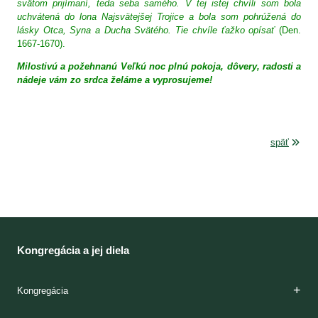
svätom prijímaní, teda seba samého. V tej istej chvíli som bola
uchvátená do lona Najsvätejšej Trojice a bola som pohrúžená do
lásky Otca, Syna a Ducha Svätého. Tie chvíle ťažko opísať
(Den.
1667-1670).
Milostivú a požehnanú Veľkú noc plnú pokoja, dôvery,
radosti a
nádeje
vám zo srdca želáme a vyprosujeme!
späť
Kongregácia a jej diela
Kongregácia