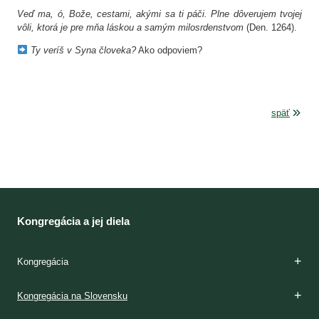
Veď ma, ó, Bože, cestami, akými sa ti páči. Plne dôverujem tvojej
vôli, ktorá je pre mňa láskou a samým milosrdenstvom
(Den. 1264).
Ty veríš v Syna človeka?
Ako odpoviem?
späť
Kongregácia a jej diela
Kongregácia
Zakladateľky
Charizma
Etapy formácie
Kláštory
Duchovnosť
Apoštolát
Domy milosrdenstva
Dejiny
Kongregácia na Slovensku