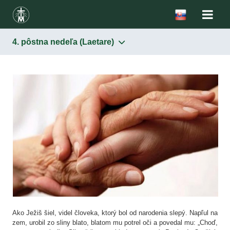
4. pôstna nedeľa (Laetare)
Podstata
Obraz
Sviatok milosrdenstva
Korunka Božieho milosrdenstva
Hodina milosrdenstva
Ako Ježiš šiel, videl človeka, ktorý bol od narodenia slepý. Napľul na
Šírenie úcty k Božiemu milosrdenstvu
zem, urobil zo sliny blato, blatom mu potrel oči a povedal mu: „Choď,