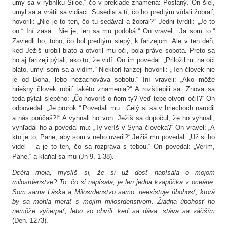
umy sa v rybníku Siloe,“ čo v preklade znamená: Poslaný. On šiel,
umyl sa a vrátil sa vidiaci. Susedia a tí, čo ho predtým vídali žobrať,
hovorili: „Nie je to ten, čo tu sedával a žobral?“ Jedni tvrdili: „Je to
on.“ Iní zasa: „Nie je, len sa mu podobá.“ On vravel: „Ja som to.“
Zaviedli ho, toho, čo bol predtým slepý, k farizejom. Ale v ten deň,
keď Ježiš urobil blato a otvoril mu oči, bola práve sobota. Preto sa
ho aj farizeji pýtali, ako to, že vidí. On im povedal: „Priložil mi na oči
blato, umyl som sa a vidím.“ Niektorí farizeji hovorili: „Ten človek nie
je od Boha, lebo nezachováva sobotu.“ Iní vraveli: „Ako môže
hriešny človek robiť takéto znamenia?“ A rozštiepili sa. Znova sa
teda pýtali slepého: „Čo hovoríš o ňom ty? Veď tebe otvoril oči!?“ On
odpovedal: „Je prorok.“ Povedali mu: „Celý si sa v hriechoch narodil
a nás poúčaš?!“ A vyhnali ho von. Ježiš sa dopočul, že ho vyhnali,
vyhľadal ho a povedal mu: „Ty veríš v Syna človeka?“ On vravel: „A
kto je to, Pane, aby som v neho uveril?“ Ježiš mu povedal: „Už si ho
videl – a je to ten, čo sa rozpráva s tebou.“ On povedal: „Verím,
Pane,“ a klaňal sa mu (Jn 9, 1-38).
Dcéra moja, myslíš si, že si už dosť napísala o mojom
milosrdenstve? To, čo si napísala, je len jedna kvapôčka v oceáne.
Som sama Láska a Milosrdenstvo samo, neexistuje úbohosť, ktorá
by sa mohla merať s mojím milosrdenstvom. Žiadna úbohosť ho
nemôže vyčerpať, lebo vo chvíli, keď sa dáva, stáva sa väčším
(Den. 1273).