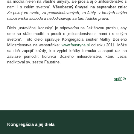
sa modlia nielen na vlastné úmysly, ale prosia aj o „milosrdenstvo s
nami i s celým svetom“.
Všeobecný úmysel na september znie:
Za pokoj vo svete, za prenasledovaných, za štáty, v ktorých chýba
náboženská sloboda a nedodržiavajú sa tam ľudské práva.
Dielo „ustavičnej korunky“ je odpoveďou na Ježišovou prosbu, aby
sme sa stále modlili a prosili o „milosrdenstvo s nami i s celým
svetom“. Toto dielo spravuje Kongregácia sestier Matky Božieho
Milosrdenstva na webstránke:
www.faustyna.pl
od roku 2011. Môže
sa doň zapojiť každý, kto vyplní krátky formulár a aspoň raz sa
zaviaže pomodliť korunku Božieho milosrdenstva, ktorú Ježiš
nadiktoval sv. sestre Faustíne.
späť
Kongregácia a jej diela