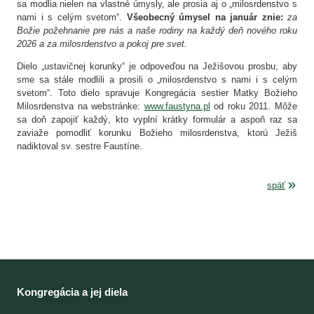
sa modlia nielen na vlastné úmysly, ale prosia aj o „milosrdenstvo s
nami i s celým svetom“.
Všeobecný úmysel na január znie:
za
Božie požehnanie pre nás a naše rodiny na každý deň nového roku
2026 a za milosrdenstvo a pokoj pre svet.
Dielo „ustavičnej korunky“ je odpoveďou na Ježišovou prosbu, aby
sme sa stále modlili a prosili o „milosrdenstvo s nami i s celým
svetom“. Toto dielo spravuje Kongregácia sestier Matky Božieho
Milosrdenstva na webstránke:
www.faustyna.pl
od roku 2011. Môže
sa doň zapojiť každý, kto vyplní krátky formulár a aspoň raz sa
zaviaže pomodliť korunku Božieho milosrdenstva, ktorú Ježiš
nadiktoval sv. sestre Faustíne.
späť
Kongregácia a jej diela