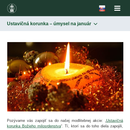
Ustavičná korunka – úmysel na január
Pozývame vás zapojiť sa do našej modlitebnej akcie: „
Ustavičná
korunka Božieho milosrdenstva
“. Tí, ktorí sa do toho diela zapojili,