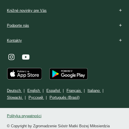
Knižné novinky pre Vás
Podporte nás
Kontakty
Deutsch
English
Español
Français
Italiano
Slowacki
Ρусский
Português (Brasil)
Polityka prywatności
© Copyright by Zgromadzenie Sióstr Matki Bożej Miłosierdzia