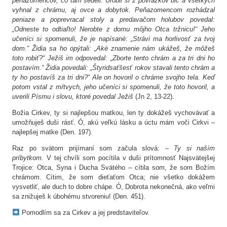
peňazomencov, čo tam sedeli. Urobil si z povrázkov bič a všetkých
vyhnal z chrámu, aj ovce a dobytok. Peňazomencom rozhádzal
peniaze a poprevracal stoly a predavačom holubov povedal:
„Odneste to odtiaľto! Nerobte z domu môjho Otca tržnicu!“ Jeho
učeníci si spomenuli, že je napísané: „Strávi ma horlivosť za tvoj
dom.“ Židia sa ho opýtali: „Aké znamenie nám ukážeš, že môžeš
toto robiť?“ Ježiš im odpovedal: „Zborte tento chrám a za tri dni ho
postavím.“ Židia povedali: „Štyridsaťšesť rokov stavali tento chrám a
ty ho postavíš za tri dni?“ Ale on hovoril o chráme svojho tela. Keď
potom vstal z mŕtvych, jeho učeníci si spomenuli, že toto hovoril, a
uverili Písmu i slovu, ktoré povedal Ježiš
(Jn 2, 13-22).
Božia Cirkev, ty si najlepšou matkou, len ty dokážeš vychovávať a
umožňuješ duši rásť. Ó, akú veľkú lásku a úctu mám voči Cirkvi –
najlepšej matke (Den. 197).
Raz po svätom prijímaní som začula slová: –
Ty si naším
príbytkom.
V tej chvíli som pocítila v duši prítomnosť Najsvätejšej
Trojice: Otca, Syna i Ducha Svätého – cítila som, že som Božím
chrámom. Cítim, že som dieťaťom Otca; nie všetko dokážem
vysvetliť, ale duch to dobre chápe. Ó, Dobrota nekonečná, ako veľmi
sa znižuješ k úbohému stvoreniu! (Den. 451).
Pomodlím sa za Cirkev a jej predstaviteľov.