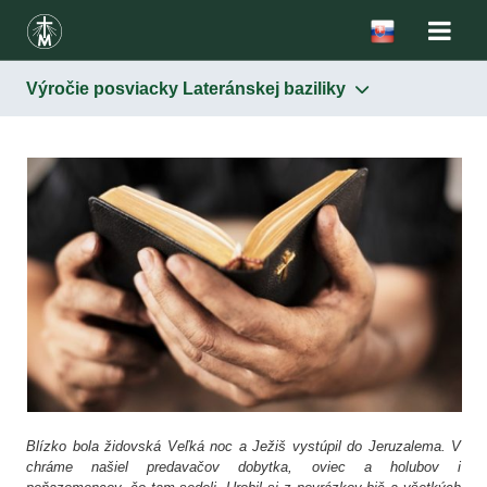
Výročie posviacky Lateránskej baziliky
Blízko bola židovská Veľká noc a Ježiš vystúpil do Jeruzalema. V
chráme našiel predavačov dobytka, oviec a holubov i