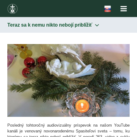
Teraz sa k nemu nikto nebojí priblížiť
Posledný tohtoročný audiovizuálny príspevok na našom YouTube
kanáli je venovaný novonarodenému Spasiteľovi sveta – tomu, ku
ktorému sa teraz nikto nebojí priblížiť. V poradí 263. video z cyklu