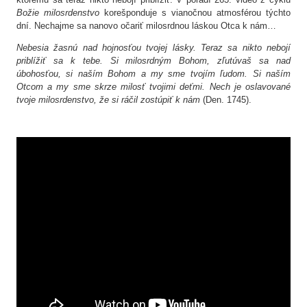
Božie milosrdenstvo
korešponduje s vianočnou atmosférou týchto
dní. Nechajme sa nanovo očariť milosrdnou láskou Otca k nám…
Nebesia žasnú nad hojnosťou tvojej lásky. Teraz sa nikto nebojí
priblížiť sa k tebe. Si milosrdným Bohom, zľutúvaš sa nad
úbohosťou, si naším Bohom a my sme tvojím ľudom. Si naším
Otcom a my sme skrze milosť tvojimi deťmi. Nech je oslavované
tvoje milosrdenstvo, že si ráčil zostúpiť k nám
(Den. 1745).