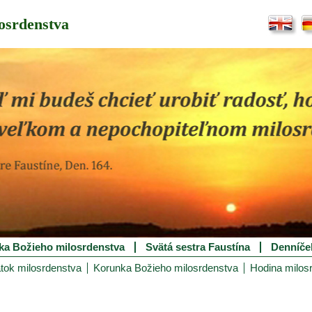
osrdenstva
ka Božieho milosrdenstva
Svätá sestra Faustína
Denníče
tok milosrdenstva
Korunka Božieho milosrdenstva
Hodina milos