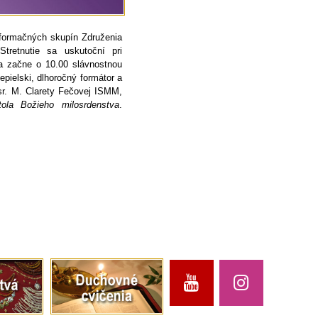
 formačných skupín Združenia
retnutie sa uskutoční pri
sa začne o 10.00 slávnostnou
pielski, dlhoročný formátor a
sr. M. Clarety Fečovej ISMM,
ola Božieho milosrdenstva
.