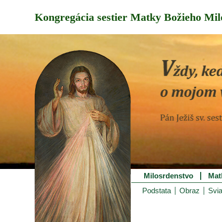
Kongregácia sestier Matky Božieho Mil
Milosrdenstvo
Mat
Podstata
Obraz
Svia