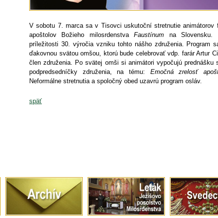
V sobotu 7. marca sa v Tisovci uskutoční stretnutie animátorov
apoštolov Božieho milosrdenstva
Faustínum
na Slovensku. St
príležitosti 30. výročia vzniku tohto nášho združenia. Program 
ďakovnou svätou omšou, ktorú bude celebrovať vdp. farár Artur Cie
člen združenia. Po svätej omši si animátori vypočujú prednášku 
podpredsedníčky združenia, na tému:
Emočná zrelosť apošt
Neformálne stretnutia a spoločný obed uzavrú program osláv.
späť