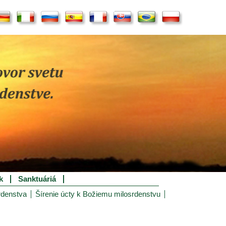
k
Sanktuáriá
rdenstva
Šírenie úcty k Božiemu milosrdenstvu