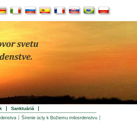
k
Sanktuáriá
rdenstva
Šírenie úcty k Božiemu milosrdenstvu