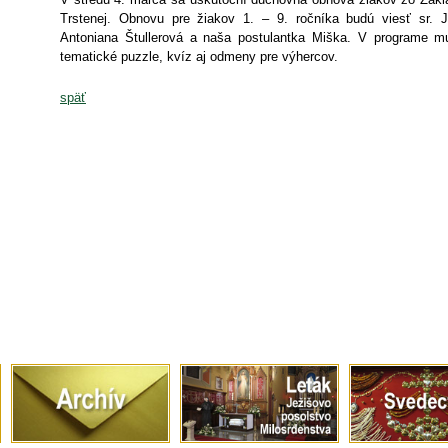
Trstenej. Obnovu pre žiakov 1. – 9. ročníka budú viesť sr. 
Antoniana Štullerová a naša postulantka Miška. V programe mul
tematické puzzle, kvíz aj odmeny pre výhercov.
späť