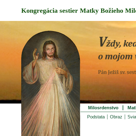
Kongregácia sestier Matky Božieho Mil
Milosrdenstvo
Mat
Podstata
Obraz
Svia