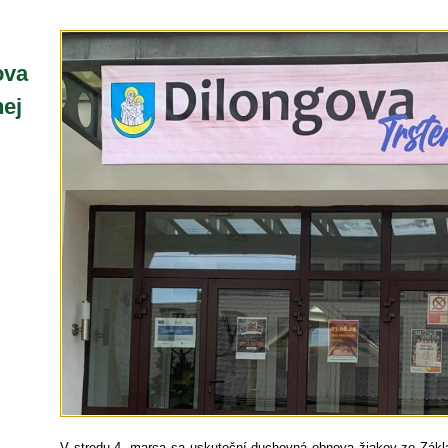
ova
nej
V stredu 4. marca sa uskutoční duchovná obnova žiakov zo Zákla