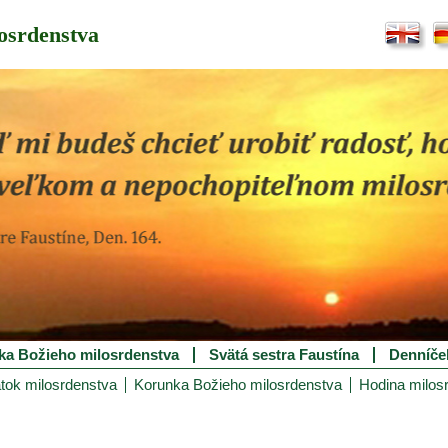
osrdenstva
ka Božieho milosrdenstva
Svätá sestra Faustína
Denníče
tok milosrdenstva
Korunka Božieho milosrdenstva
Hodina milos