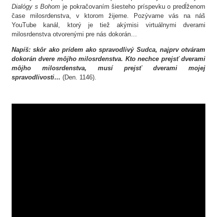
Dialógy s Bohom
je pokračovaním šiesteho príspevku o predĺženom
čase milosrdenstva, v ktorom žijeme. Pozývame vás na náš
YouTube kanál, ktorý je tiež akýmisi virtuálnymi dverami
milosrdenstva otvorenými pre nás dokorán…
Napíš: skôr ako prídem ako spravodlivý Sudca, najprv otváram
dokorán dvere môjho milosrdenstva. Kto nechce prejsť dverami
môjho milosrdenstva, musí prejsť dverami mojej
spravodlivosti…
(Den. 1146).