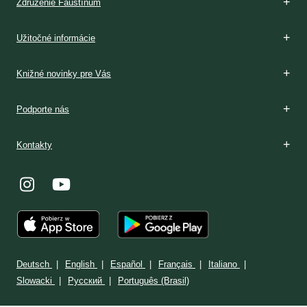
Združenie Faustínum
Boží dar
Rozpoznávanie
V Poľsku
Podmienky prijatia
V Poľsku
Stránka: www.milosrdenstvo.sk
Kontakt
Stránka: www.sisterfaustina.org
Kontakt
Užitočné informácie
Knižné novinky pre Vás
Podporte nás
Kontakty
Deutsch
English
Español
Français
Italiano
Slowacki
Ρусский
Português (Brasil)