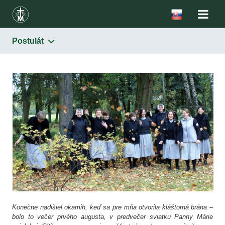
Postulát
Kongregácia
Ašpirantúra
Postulát
Noviciát
Juniorát
Permanentná formácia
Konečne nadišiel okamih, keď sa pre mňa otvorila kláštorná brána –
bolo to večer prvého augusta, v predvečer sviatku Panny Márie