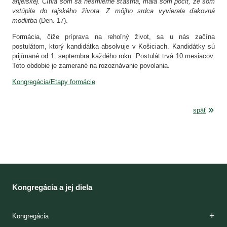
anjelskej. Cítila som sa nesmierne šťastná, mala som pocit, že som
vstúpila do rajského života. Z môjho srdca vyvierala ďakovná
modlitba
(Den. 17).
Formácia, čiže príprava na rehoľný život, sa u nás začína
postulátom, ktorý kandidátka absolvuje v Košiciach. Kandidátky sú
prijímané od 1. septembra každého roku. Postulát trvá 10 mesiacov.
Toto obdobie je zamerané na rozoznávanie povolania.
Kongregácia/Etapy formácie
späť
Kongregácia a jej diela
Kongregácia