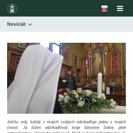
Noviciát
Kongregácia
Ašpirantúra
Postulát
Noviciát
Juniorát
Permanentná formácia
Ježišu môj, každý z tvojich svätých odzrkadľuje jednu z tvojich
čností. Ja túžim odzrkadľovať tvoje ľútostivé Srdce, plné