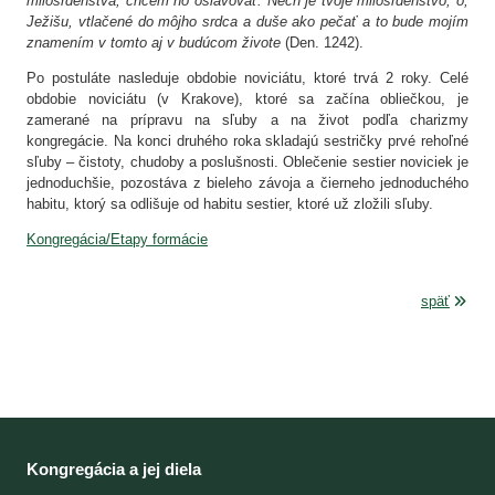
milosrdenstva, chcem ho oslavovať. Nech je tvoje milosrdenstvo, ó,
Ježišu, vtlačené do môjho srdca a duše ako pečať a to bude mojím
znamením v tomto aj v budúcom živote
(Den. 1242).
Po postuláte nasleduje obdobie noviciátu, ktoré trvá 2 roky. Celé
obdobie noviciátu (v Krakove), ktoré sa začína obliečkou, je
zamerané na prípravu na sľuby a na život podľa charizmy
kongregácie. Na konci druhého roka skladajú sestričky prvé rehoľné
sľuby – čistoty, chudoby a poslušnosti. Oblečenie sestier noviciek je
jednoduchšie, pozostáva z bieleho závoja a čierneho jednoduchého
habitu, ktorý sa odlišuje od habitu sestier, ktoré už zložili sľuby.
Kongregácia/Etapy formácie
späť
Kongregácia a jej diela