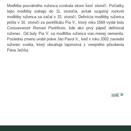
Modlitba posvätného ruženca vznikala skoro šesť storočí. Počiatky
tejto modlitby siahajú do 11. storočia, avšak ozajstný rozkvet
modlitby ruženca sa začal v 15. storočí. Definícia modlitby ruženca
prišla v 16. storočí za pontifikátu Pia V., ktorý roku 1569 vydal bulu
Consueverunt Romani Pontifices
, kde ako prvý pápež definoval
ruženec. Od buly Pia V. sa modlitba ruženca viac-menej nemenila.
Poslednú zmenu urobil práve Ján Pavol II., keď v roku 2002 zaviedol
ruženec svetla, ktorý obsahuje tajomstvá z verejného pôsobenia
Pána Ježiša.
späť