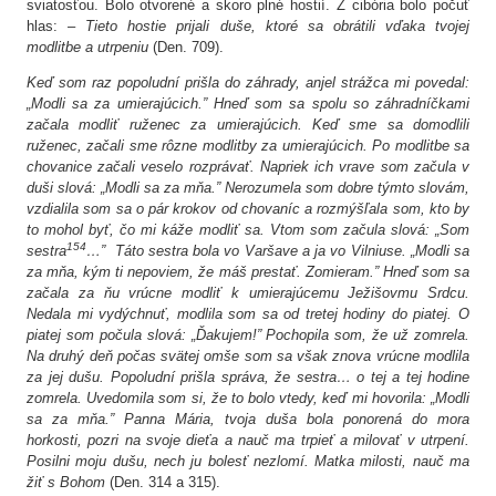
sviatosťou. Bolo otvorené a skoro plné hostií. Z cibória bolo počuť
hlas: –
Tieto hostie prijali duše, ktoré sa obrátili vďaka tvojej
modlitbe a utrpeniu
(Den. 709).
Keď som raz popoludní prišla do záhrady, anjel strážca mi povedal:
„Modli sa za umierajúcich.” Hneď som sa spolu so záhradníčkami
začala modliť ruženec za umierajúcich. Keď sme sa domodlili
ruženec, začali sme rôzne modlitby za umierajúcich. Po modlitbe sa
chovanice začali veselo rozprávať. Napriek ich vrave som začula v
duši slová: „Modli sa za mňa.” Nerozumela som dobre týmto slovám,
vzdialila som sa o pár krokov od chovaníc a rozmýšľala som, kto by
to mohol byť, čo mi káže modliť sa. Vtom som začula slová: „Som
154
sestra
…” Táto sestra bola vo Varšave a ja vo Vilniuse. „Modli sa
za mňa, kým ti nepoviem, že máš prestať. Zomieram.” Hneď som sa
začala za ňu vrúcne modliť k umierajúcemu Ježišovmu Srdcu.
Nedala mi vydýchnuť, modlila som sa od tretej hodiny do piatej. O
piatej som počula slová: „Ďakujem!” Pochopila som, že už zomrela.
Na druhý deň počas svätej omše som sa však znova vrúcne modlila
za jej dušu. Popoludní prišla správa, že sestra… o tej a tej hodine
zomrela. Uvedomila som si, že to bolo vtedy, keď mi hovorila: „Modli
sa za mňa.” Panna Mária, tvoja duša bola ponorená do mora
horkosti, pozri na svoje dieťa a nauč ma trpieť a milovať v utrpení.
Posilni moju dušu, nech ju bolesť nezlomí. Matka milosti, nauč ma
žiť s Bohom
(Den. 314 a 315).