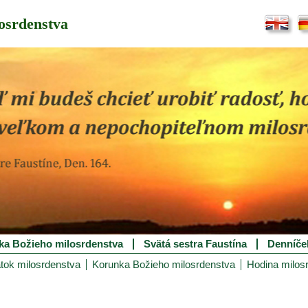
osrdenstva
ka Božieho milosrdenstva
Svätá sestra Faustína
Denníče
tok milosrdenstva
Korunka Božieho milosrdenstva
Hodina milos