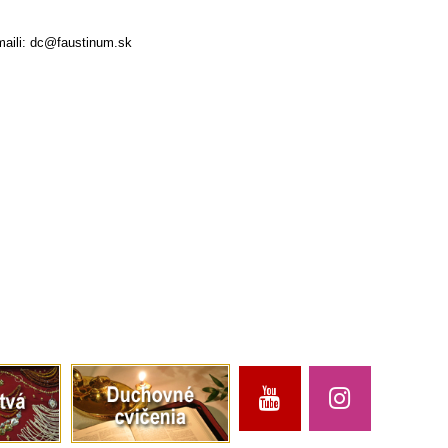
maili: dc@faustinum.sk