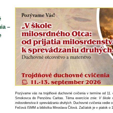
é
ia –
e
Pozývame vás na trojdňové duchovné cvičenia v termíne od 11.
Smokovca do Penziónu Caritas. Téma exercície znie:
V škole m
milosrdenstva k sprevádzaniu druhých
. Duchovné cvičenia vedie o
Fečová ISMM a biblistka Miroslava Čilová. Začiatok je v piatok o 