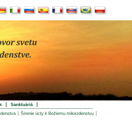
k
Sanktuáriá
rdenstva
Šírenie úcty k Božiemu milosrdenstvu