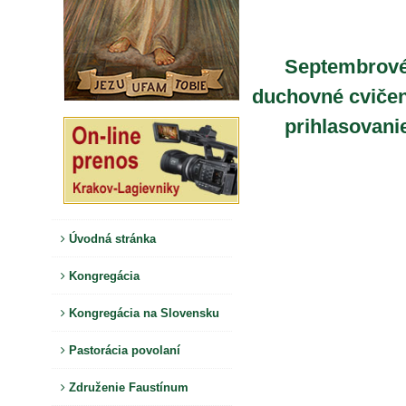
Septembrov
duchovné cvičen
prihlasovani
Úvodná stránka
Kongregácia
Kongregácia na Slovensku
Pastorácia povolaní
Združenie Faustínum