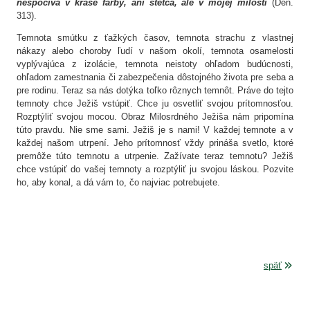
nespočíva v kráse farby, ani štetca, ale v mojej milosti
(Den.
313).
Temnota smútku z ťažkých časov, temnota strachu z vlastnej
nákazy alebo choroby ľudí v našom okolí, temnota osamelosti
vyplývajúca z izolácie, temnota neistoty ohľadom budúcnosti,
ohľadom zamestnania či zabezpečenia dôstojného života pre seba a
pre rodinu. Teraz sa nás dotýka toľko rôznych temnôt. Práve do tejto
temnoty chce Ježiš vstúpiť. Chce ju osvetliť svojou prítomnosťou.
Rozptýliť svojou mocou. Obraz Milosrdného Ježiša nám pripomína
túto pravdu. Nie sme sami. Ježiš je s nami! V každej temnote a v
každej našom utrpení. Jeho prítomnosť vždy prináša svetlo, ktoré
premôže túto temnotu a utrpenie. Zažívate teraz temnotu? Ježiš
chce vstúpiť do vašej temnoty a rozptýliť ju svojou láskou. Pozvite
ho, aby konal, a dá vám to, čo najviac potrebujete.
späť