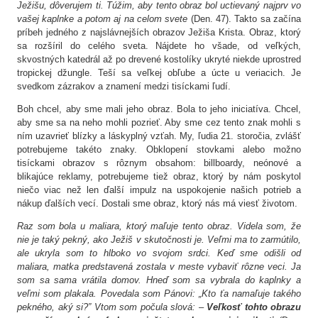
Ježišu, dôverujem ti. Túžim, aby tento obraz bol uctievaný najprv vo
vašej kaplnke a potom aj na celom svete
(Den. 47). Takto sa začína
príbeh jedného z najslávnejších obrazov Ježiša Krista. Obraz, ktorý
sa rozšíril do celého sveta. Nájdete ho všade, od veľkých,
skvostných katedrál až po drevené kostolíky ukryté niekde uprostred
tropickej džungle. Teší sa veľkej obľube a úcte u veriacich. Je
svedkom zázrakov a znamení medzi tisíckami ľudí.
Boh chcel, aby sme mali jeho obraz. Bola to jeho iniciatíva. Chcel,
aby sme sa na neho mohli pozrieť. Aby sme cez tento znak mohli s
ním uzavrieť blízky a láskyplný vzťah. My, ľudia 21. storočia, zvlášť
potrebujeme takéto znaky. Obklopení stovkami alebo možno
tisíckami obrazov s rôznym obsahom: billboardy, neónové a
blikajúce reklamy, potrebujeme tiež obraz, ktorý by nám poskytol
niečo viac než len ďalší impulz na uspokojenie našich potrieb a
nákup ďalších vecí. Dostali sme obraz, ktorý nás má viesť životom.
Raz som bola u maliara, ktorý maľuje tento obraz. Videla som, že
nie je taký pekný, ako Ježiš v skutočnosti je. Veľmi ma to zarmútilo,
ale ukryla som to hlboko vo svojom srdci. Keď sme odišli od
maliara, matka predstavená zostala v meste vybaviť rôzne veci. Ja
som sa sama vrátila domov. Hneď som sa vybrala do kaplnky a
veľmi som plakala. Povedala som Pánovi: „Kto ťa namaľuje takého
pekného, aký si?” Vtom som počula slová: –
Veľkosť tohto obrazu