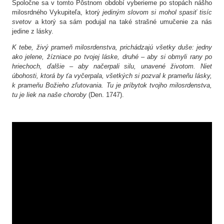
Spoločne sa v tomto Pôstnom období vyberieme po stopách nášho
milosrdného Vykupiteľa, ktorý
jediným slovom si mohol spasiť tisíc
svetov
a ktorý sa sám podujal na také strašné umučenie za nás
jedine z lásky.
K tebe, živý prameň milosrdenstva, prichádzajú všetky duše: jedny
ako jelene, žízniace po tvojej láske, druhé – aby si obmyli rany po
hriechoch, ďalšie – aby načerpali silu, unavené životom. Niet
úbohosti, ktorá by ťa vyčerpala, všetkých si pozval k prameňu lásky,
k prameňu Božieho zľutovania. Tu je príbytok tvojho milosrdenstva,
tu je liek na naše choroby
(Den. 1747).