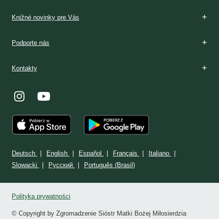
Knižné novinky pre Vás
Podporte nás
Kontakty
Deutsch
English
Español
Français
Italiano
Slowacki
Ρусский
Português (Brasil)
Polityka prywatności
© Copyright by Zgromadzenie Sióstr Matki Bożej Miłosierdzia