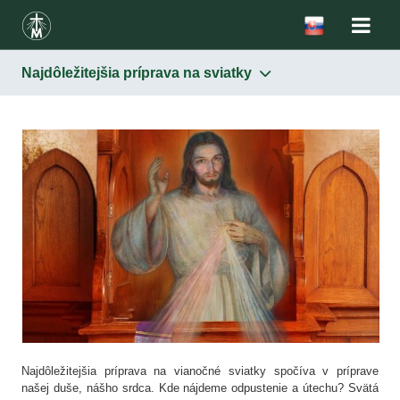
Najdôležitejšia príprava na sviatky
Najdôležitejšia príprava na vianočné sviatky spočíva v príprave
našej duše, nášho srdca. Kde nájdeme odpustenie a útechu? Svätá