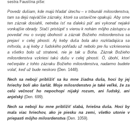
sestra Faustína píše:
Povedz dušiam, kde majú hľadať útechu – v tribunáli milosrdenstva,
tam sa dejú najväčšie zázraky, ktoré sa ustavične opakujú. Aby sme
ten zázrak dosiahli, netreba ísť na ďalekú púť ani vykonať nejaké
vonkajšie obrady. Stačí pristúpiť s vierou k nohám môjho zástupcu a
povedať mu o svojej úbohosti a zázrak Božieho milosrdenstva sa
prejaví v celej plnosti. Aj keby duša bola ako rozkladajúca sa
mŕtvola, a aj keby z ľudského pohľadu
už nebolo pre ňu vzkriesenia
a všetko bolo už stratené, nie je tak u Boha. Zázrak Božieho
milosrdenstva vzkriesi takú dušu v celej plnosti. Ó, úbohí, ktorí
nečerpáte z tohto zázraku Božieho milosrdenstva, nadarmo budete
volať, keď už bude neskoro
(Den. 1448).
Nech sa nebojí priblížiť sa ku mne žiadna duša, hoci by jej
hriechy boli ako šarlát. Moje milosrdenstvo je také veľké, že za
celú večnosť ho nepochopí nijaký rozum, ani ľudský, ani
anjelský
(Den. 699).
Nech sa nebojí ku mne priblížiť slabá, hriešna duša. Hoci by
mala viac hriechov, ako je piesku na zemi, všetko utonie v
priepasti môjho milosrdenstva
(Den. 1059).