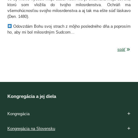
ktorú som vložila do tvojho milosrdenstva. Ochráň ma
všemohúcnosťou svojho milosrdenstva a aj tak ma ešte súď láskavo
(Den. 1480).
Odovzdám Bohu svoj strach z môjho posledného dňa a poprosím
ho, aby mi bol milosrdným Sudcom…
späť
Kongregácia a jej diela
Kongregácia
Zakladateľky
Charizma
Etapy formácie
Kláštory
Duchovnosť
Apoštolát
Domy milosrdenstva
Dejiny
Kongregácia na Slovensku