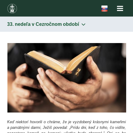
33. nedeľa v Cezročnom období
Život
Biografia
Kalendárium
Spovedníci
o. Michal Sopočko
o. Jozef Andrasz SJ
Dielo
Denníček
Listy
Charizma
Ohlasovanie Božieho milosrdenstva
Duchovnosť
Škola duchovnosti
Poznávanie tajomstva Božieho milosrdenstva
Kontemplácia Božieho milosrdenstva v
Postoj dôvery k Bohu
Postoj milosrdenstva
Cirkev
Sviatosti
Mária, Matka milosrdenstva
„Nová kongregácia”
každodennom živote
Keď niektorí hovorili o chráme, že je vyzdobený krásnymi kameňmi
V spisoch sv. sestry Faustíny
Apoštolské hnutie Božieho milosrdenstva
Blahorečenie
a pamätnými darmi, Ježiš povedal: „Prídu dni, keď z toho, čo vidíte,