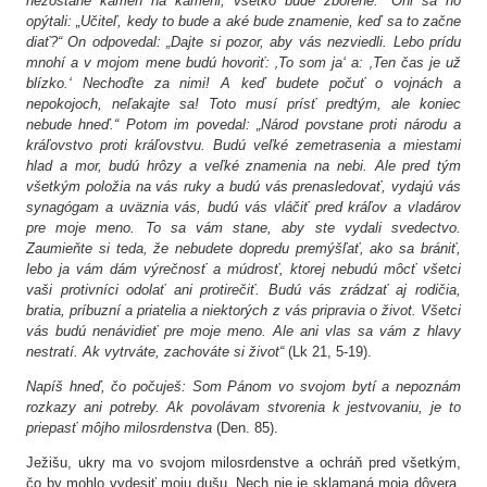
nezostane kameň na kameni; všetko bude zborené.“ Oni sa ho
opýtali: „Učiteľ, kedy to bude a aké bude znamenie, keď sa to začne
Proces
Zázrak
Svätorečenie
diať?“ On odpovedal: „Dajte si pozor, aby vás nezviedli. Lebo prídu
mnohí a v mojom mene budú hovoriť: ‚To som ja‘ a: ‚Ten čas je už
blízko.‘ Nechoďte za nimi! A keď budete počuť o vojnách a
Zázrak
Slávnosť svätorečenia
Liturgia a modlitby
nepokojoch, neľakajte sa! Toto musí prísť predtým, ale koniec
nebude hneď.“ Potom im povedal: „Národ povstane proti národu a
Sv. omša o sv. Faustíne, panne
Liturgia hodín
Litánie k sv. sestre Faustíne
Novény
Iné modlitby
kráľovstvo proti kráľovstvu. Budú veľké zemetrasenia a miestami
O sv. sestre Faustíne
hlad a mor, budú hrôzy a veľké znamenia na nebi. Ale pred tým
všetkým položia na vás ruky a budú vás prenasledovať, vydajú vás
bl. o. Michal Sopočko
m. Michaela Moraczewská
m. Irena Krzyžanowská
Iní
Kostoly zasvätené sv. sestre Faustíne
synagógam a uväznia vás, budú vás vláčiť pred kráľov a vladárov
pre moje meno. To sa vám stane, aby ste vydali svedectvo.
Zaumieňte si teda, že nebudete dopredu premýšľať, ako sa brániť,
V Poľsku
Vo svete
Nahlásenie kostolov alebo kaplniek zasvätených sv.
Patronát sv. sestry Faustíny
lebo ja vám dám výrečnosť a múdrosť, ktorej nebudú môcť všetci
sestre Faustíne
vaši protivníci odolať ani protirečiť. Budú vás zrádzať aj rodičia,
bratia, príbuzní a priatelia a niektorých z vás pripravia o život. Všetci
Diela milosrdenstva
Školy
Iné
Nahlásenie patrocínia sv. sestry Faustíny
Po stopách sv. sestry Faustíny
vás budú nenávidieť pre moje meno. Ale ani vlas sa vám z hlavy
nestratí. Ak vytrváte, zachováte si život“
(Lk 21, 5-19).
Životná cesta
V Krakove
V Lodži
Pri jazere v Kiekrzi
Fotografie a obrazy svätej Faustíny
Napíš hneď, čo počuješ: Som Pánom vo svojom bytí a nepoznám
rozkazy ani potreby. Ak povolávam stvorenia k jestvovaniu, je to
priepasť môjho milosrdenstva
(Den. 85).
Ježišu, ukry ma vo svojom milosrdenstve a ochráň pred všetkým,
čo by mohlo vydesiť moju dušu. Nech nie je sklamaná moja dôvera,