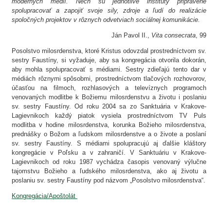
moderných médií. Nech sú jednotlivé inštitúty pripravené
spolupracovať a zapojiť svoje sily, zdroje a ľudí do realizácie
spoločných projektov v rôznych odvetviach sociálnej komunikácie.
Ján Pavol II.,
Vita
consecrata
, 99
Posolstvo milosrdenstva, ktoré Kristus odovzdal prostredníctvom sv.
sestry Faustíny, si vyžaduje, aby sa kongregácia otvorila dokorán,
aby mohla spolupracovať s médiami. Sestry zdieľajú tento dar v
médiách rôznymi spôsobmi, prostredníctvom tlačových rozhovorov,
účasťou na filmoch, rozhlasových a televíznych programoch
venovaných modlitbe k Božiemu milosrdenstvu a životu i poslaniu
sv. sestry Faustíny. Od roku 2004 sa zo Sanktuária v Krakove-
Lagievnikoch každý piatok vysiela prostredníctvom TV Puls
modlitba v hodine milosrdenstva, korunka Božieho milosrdenstva,
prednášky o Božom a ľudskom milosrdenstve a o živote a poslaní
sv. sestry Faustíny. S médiami spolupracujú aj ďalšie kláštory
kongregácie v Poľsku a v zahraničí. V Sanktuáriu v Krakove-
Lagievnikoch od roku 1987 vychádza časopis venovaný výlučne
tajomstvu Božieho a ľudského milosrdenstva, ako aj životu a
poslaniu sv. sestry Faustíny pod názvom „Posolstvo milosrdenstva“.
Kongregácia/Apoštolát