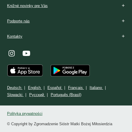
Knižné novinky pre Vás
Podporte nás
Kontakty
Deutsch
English
Español
Français
Italiano
Slowacki
Ρусский
Português (Brasil)
Polityka prywatności
© Copyright by Zgromadzenie Sióstr Matki Bożej Miłosierdzia