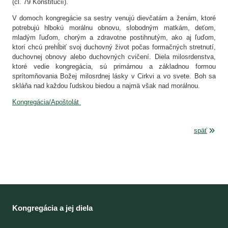
(čl. 79 Konštitúcií).
V domoch kongregácie sa sestry venujú dievčatám a ženám, ktoré
potrebujú hlbokú morálnu obnovu, slobodným matkám, deťom,
mladým ľuďom, chorým a zdravotne postihnutým, ako aj ľuďom,
ktorí chcú prehĺbiť svoj duchovný život počas formačných stretnutí,
duchovnej obnovy alebo duchovných cvičení. Diela milosrdenstva,
ktoré vedie kongregácia, sú primárnou a základnou formou
sprítomňovania Božej milosrdnej lásky v Cirkvi a vo svete. Boh sa
skláňa nad každou ľudskou biedou a najmä však nad morálnou.
Kongregácia/Apoštolát
späť
Kongregácia a jej diela