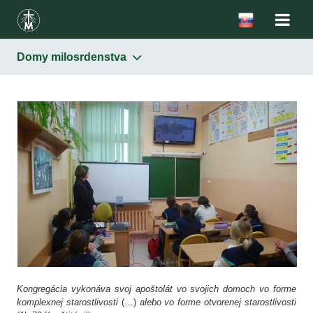
Domy milosrdenstva
Kongregácia
Modlitba
Domy milosrdenstva
Združenie Faustínum
Vydavateľstvo Misericordia
Médiá
Iné formy milosrdenstva
Kongregácia vykonáva svoj apoštolát vo svojich domoch vo forme
komplexnej starostlivosti
(…)
alebo vo forme otvorenej starostlivosti