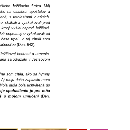
adšieho Ježišovho Srdca. Môj
ho na osliatku, apoštolov a
ené, s ratolesťami v rukách.
re, skákali a vyskakovali pred
ktorý vyšiel naproti Ježišovi,
eti neprestajne vykrikovali od
čase trpel. V tej chvíli som
vďačnosťou
(Den. 642).
žišovej horkosti a utrpenia.
osana sa odrážalo v Ježišovom
ľne som cítila, ako sa hymny
 Aj moju dušu zaplavilo more
 Moja duša bola uchvátená do
oje spolucítenie je pre mňa
ímaš o mojom umučení
(Den.