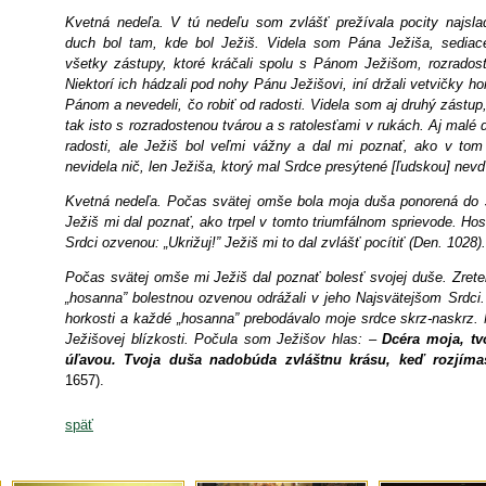
Kvetná nedeľa. V tú nedeľu som zvlášť prežívala pocity najsl
duch bol tam, kde bol Ježiš. Videla som Pána Ježiša, sediace
všetky zástupy, ktoré kráčali spolu s Pánom Ježišom, rozradost
Niektorí ich hádzali pod nohy Pánu Ježišovi, iní držali vetvičky ho
Pánom a nevedeli, čo robiť od radosti. Videla som aj druhý zástup, 
tak isto s rozradostenou tvárou a s ratolesťami v rukách. Aj malé d
radosti, ale Ježiš bol veľmi vážny a dal mi poznať, ako v tom 
nevidela nič, len Ježiša, ktorý mal Srdce presýtené [ľudskou] ne
Kvetná nedeľa. Počas svätej omše bola moja duša ponorená do Je
Ježiš mi dal poznať, ako trpel v tomto triumfálnom sprievode. H
Srdci ozvenou: „Ukrižuj!” Ježiš mi to dal zvlášť pocítiť (Den. 1028).
Počas svätej omše mi Ježiš dal poznať bolesť svojej duše. Zrete
„hosanna” bolestnou ozvenou odrážali v jeho Najsvätejšom Srdci.
horkosti a každé „hosanna” prebodávalo moje srdce skrz-naskrz.
Ježišovej blízkosti. Počula som Ježišov hlas: –
Dcéra moja, tv
úľavou. Tvoja duša nadobúda zvláštnu krásu, keď rozj
1657).
späť