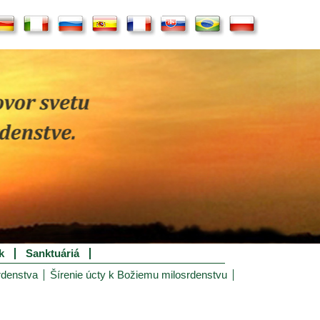
k
Sanktuáriá
rdenstva
Šírenie úcty k Božiemu milosrdenstvu