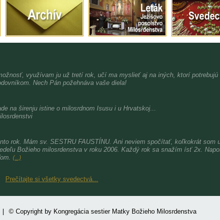
možnosť, využívam ju už tretí rok, učí ma myslieť aj na iných, ktorí potrebujú
dovníkom. Nech Pán požehnáva vaše diela!
de na širenju istine o milosrdnom Isusu i u Hrvatskoj...
ilosrdenstvi
nto rok. Mám sv. SESTRU FAUSTÍNU. Ani neviem spočítať, koľkokrát som už 
nedeľu Božieho milosrdenstva v roku 2006. Každý rok sa snažím ísť 2x. Nap
ďom.
(...)
Prečítajte si všetky svedectvá...
|
© Copyright by Kongregácia sestier Matky Božieho Milosrdenstva