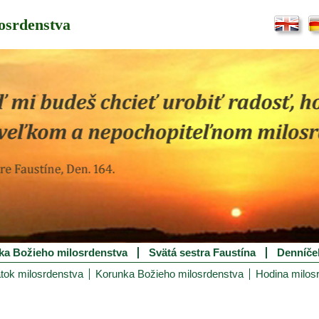
osrdenstva
ka Božieho milosrdenstva
Svätá sestra Faustína
Denníče
tok milosrdenstva
Korunka Božieho milosrdenstva
Hodina milos