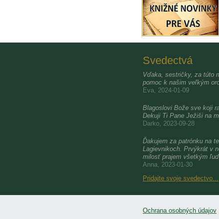
Svedectvá
Vďaka, sestričky, za túto 
pomoc k našim veľkým oro
Eva, 2024-01-09
Blagoslovi Bože sve koji ra
Dekuji Ti Pane Ježiši na m
Darko, 2023-09-28
Ďakujem za patrónku na te
Lagievnikoch. Prvýkrát v 
milosť prajem všetkým ľu
Anna, 2023-01-30
Pridajte svoje svedectvo...
Ochrana osobných údajov