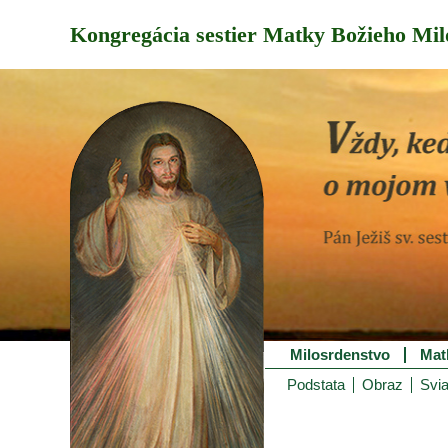
Kongregácia sestier Matky Božieho Mil
Milosrdenstvo
Mat
Podstata
Obraz
Svia