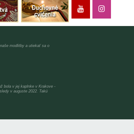
 naše modlitby a utiekať sa o
bola v jej kaplnke v Krakove -
osledy v auguste 2022. Takú