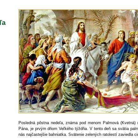
ľa
Posledná pôstna nedeľa, známa pod menom Palmová (Kvetná) n
Pána, je prvým dňom Veľkého týždňa. V tento deň sa svätia palmo
nás najčastejšie bahniatka. Svätenie zelených ratolestí zaviedla ci