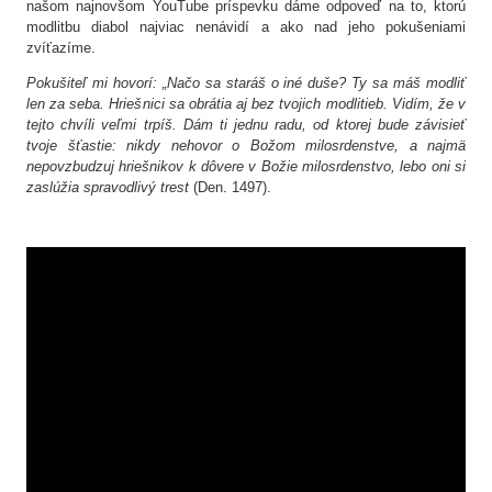
našom najnovšom YouTube príspevku dáme odpoveď na to, ktorú
modlitbu diabol najviac nenávidí a ako nad jeho pokušeniami
zvíťazíme.
Pokušiteľ mi hovorí: „Načo sa staráš o iné duše? Ty sa máš modliť
len za seba. Hriešnici sa obrátia aj bez tvojich modlitieb. Vidím, že v
tejto chvíli veľmi trpíš. Dám ti jednu radu, od ktorej bude závisieť
tvoje šťastie: nikdy nehovor o Božom milosrdenstve, a najmä
nepovzbudzuj hriešnikov k dôvere v Božie milosrdenstvo, lebo oni si
zaslúžia spravodlivý trest
(Den. 1497).