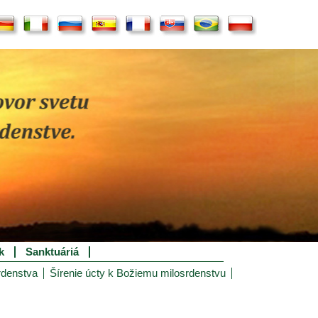
k
Sanktuáriá
rdenstva
Šírenie úcty k Božiemu milosrdenstvu