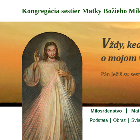
Kongregácia sestier Matky Božieho Mil
Milosrdenstvo
Mat
Podstata
Obraz
Svia