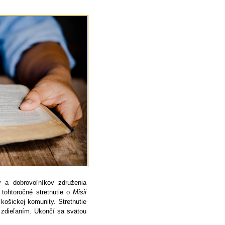
v a dobrovoľníkov združenia
 tohtoročné stretnutie o
Misii
ošickej komunity. Stretnutie
 zdieľaním. Ukončí sa svätou