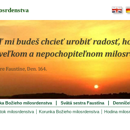
osrdenstva
ka Božieho milosrdenstva
Svätá sestra Faustína
Denníče
tok milosrdenstva
Korunka Božieho milosrdenstva
Hodina milos