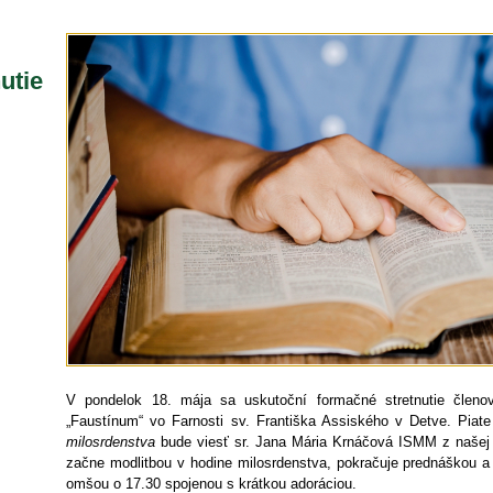
utie
V pondelok 18. mája sa uskutoční formačné stretnutie členo
„Faustínum“ vo Farnosti sv. Františka Assiského v Detve. Piate
milosrdenstva
bude viesť sr. Jana Mária Krnáčová ISMM z našej k
začne modlitbou v hodine milosrdenstva, pokračuje prednáškou a
omšou o 17.30 spojenou s krátkou adoráciou.