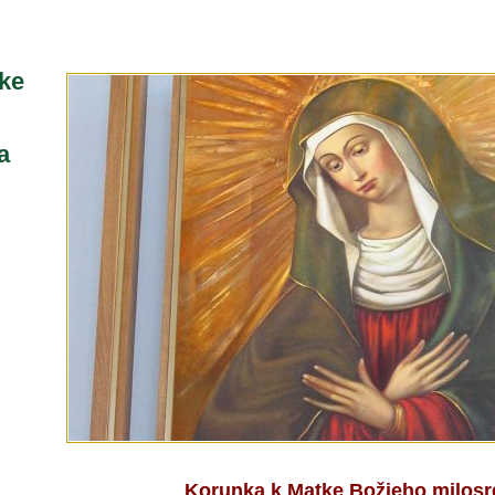
ke
a
Korunka k Matke Božieho milosr