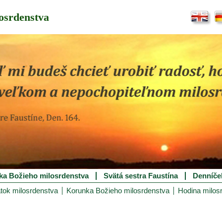
osrdenstva
ka Božieho milosrdenstva
Svätá sestra Faustína
Denníče
tok milosrdenstva
Korunka Božieho milosrdenstva
Hodina milos