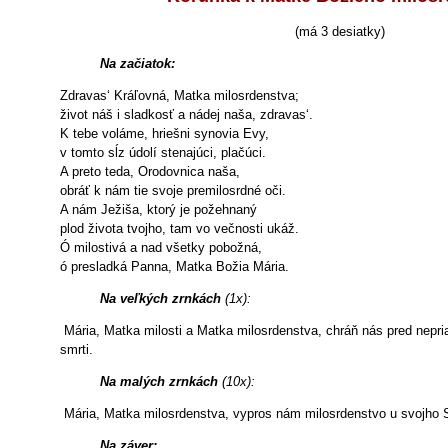
(má 3 desiatky)
Na začiatok:
Zdravas‘ Kráľovná, Matka milosrdenstva;
život náš i sladkosť a nádej naša, zdravas‘.
K tebe voláme, hriešni synovia Evy,
v tomto sĺz údolí stenajúci, plačúci.
A preto teda, Orodovnica naša,
obráť k nám tie svoje premilosrdné oči.
A nám Ježiša, ktorý je požehnaný
plod života tvojho, tam vo večnosti ukáž.
Ó milostivá a nad všetky pobožná,
ó presladká Panna, Matka Božia Mária.
Na veľkých zrnkách
(1x):
Mária, Matka milosti a Matka milosrdenstva, chráň nás pred nepria
smrti.
Na malých zrnkách
(10x):
Mária, Matka milosrdenstva, vypros nám milosrdenstvo u svojho 
Na záver: