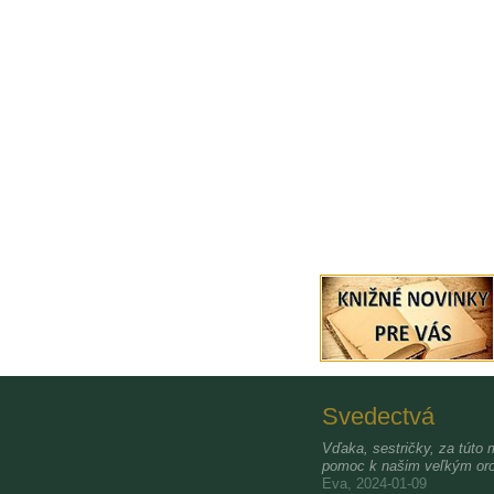
Svedectvá
Vďaka, sestričky, za túto 
pomoc k našim veľkým oro
Eva, 2024-01-09