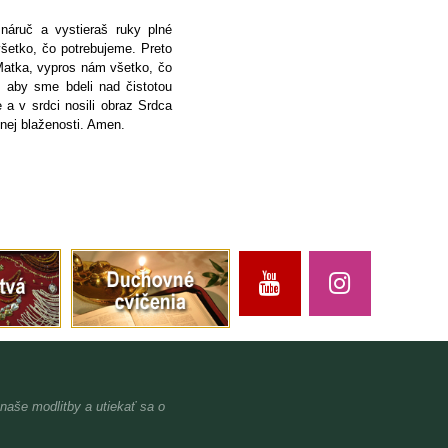
náruč a vystieraš ruky plné
šetko, čo potrebujeme. Preto
Matka, vypros nám všetko, čo
, aby sme bdeli nad čistotou
 a v srdci nosili obraz Srdca
nej blaženosti. Amen.
 naše modlitby a utiekať sa o