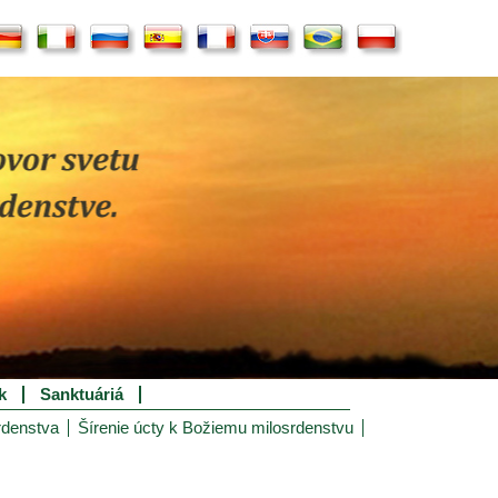
k
Sanktuáriá
rdenstva
Šírenie úcty k Božiemu milosrdenstvu