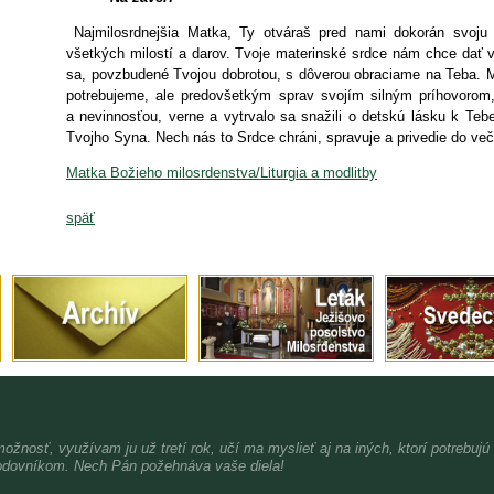
Najmilosrdnejšia Matka, Ty otváraš pred nami dokorán svoju 
všetkých milostí a darov. Tvoje materinské srdce nám chce dať v
sa, povzbudené Tvojou dobrotou, s dôverou obraciame na Teba. 
potrebujeme, ale predovšetkým sprav svojím silným príhovorom
a nevinnosťou, verne a vytrvalo sa snažili o detskú lásku k Tebe
Tvojho Syna. Nech nás to Srdce chráni, spravuje a privedie do več
Matka Božieho milosrdenstva/Liturgia a modlitby
späť
možnosť, využívam ju už tretí rok, učí ma myslieť aj na iných, ktorí potrebujú
dovníkom. Nech Pán požehnáva vaše diela!