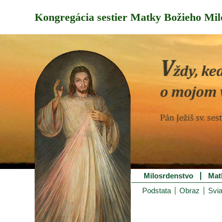
Kongregácia sestier Matky Božieho Mil
Milosrdenstvo
Mat
Podstata
Obraz
Svia