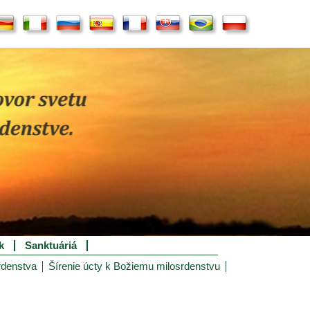
k
Sanktuáriá
rdenstva
Šírenie úcty k Božiemu milosrdenstvu