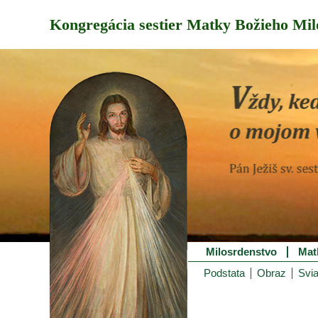
Kongregácia sestier Matky Božieho Mil
Milosrdenstvo
Mat
Podstata
Obraz
Svia