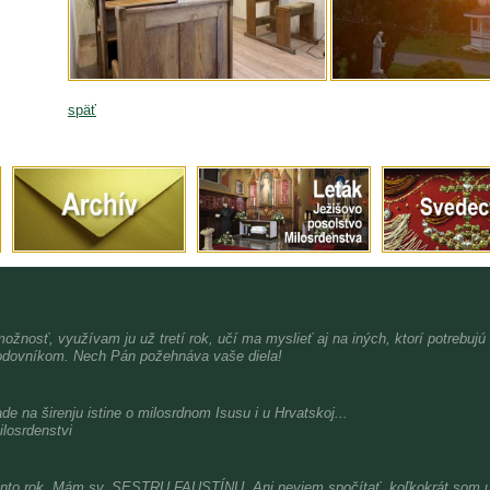
späť
možnosť, využívam ju už tretí rok, učí ma myslieť aj na iných, ktorí potrebujú
dovníkom. Nech Pán požehnáva vaše diela!
de na širenju istine o milosrdnom Isusu i u Hrvatskoj...
ilosrdenstvi
nto rok. Mám sv. SESTRU FAUSTÍNU. Ani neviem spočítať, koľkokrát som už 