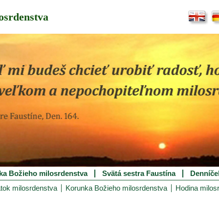
osrdenstva
ka Božieho milosrdenstva
Svätá sestra Faustína
Denníče
tok milosrdenstva
Korunka Božieho milosrdenstva
Hodina milos