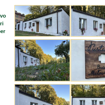
 vo
ri
ber