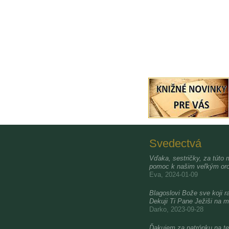
Svedectvá
Vďaka, sestričky, za túto 
pomoc k našim veľkým oro
Eva, 2024-01-09
Blagoslovi Bože sve koji ra
Dekuji Ti Pane Ježiši na m
Darko, 2023-09-28
Ďakujem za patrónku na te