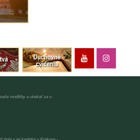
 naše modlitby a utiekať sa o
bola v jej kaplnke v Krakove -