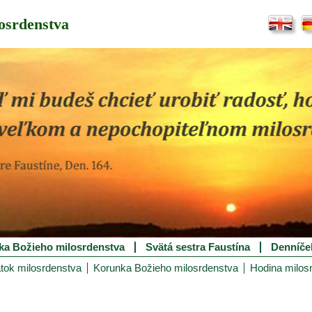
osrdenstva
ka Božieho milosrdenstva
Svätá sestra Faustína
Denníče
tok milosrdenstva
Korunka Božieho milosrdenstva
Hodina milos