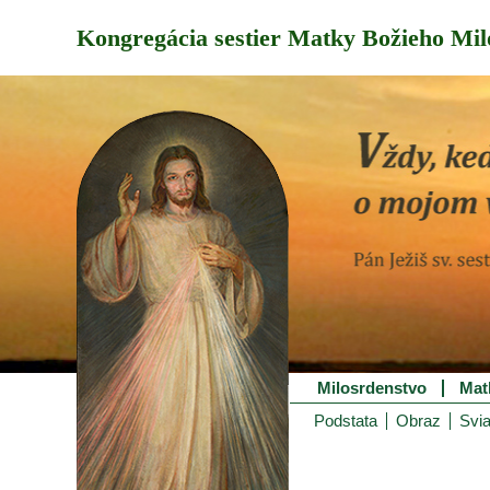
Kongregácia sestier Matky Božieho Mil
Milosrdenstvo
Mat
Podstata
Obraz
Svia