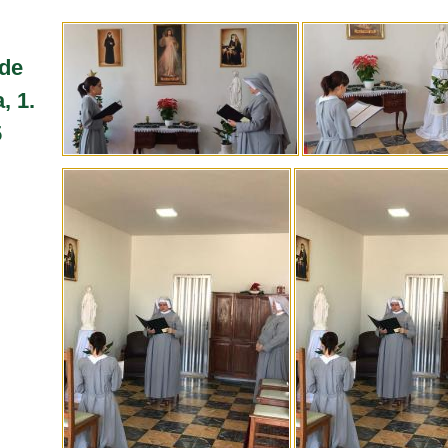
 de
, 1.
5