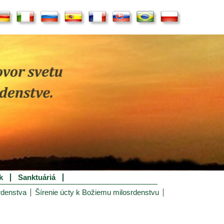
k
Sanktuáriá
rdenstva
Šírenie úcty k Božiemu milosrdenstvu