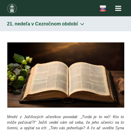
21. nedeľa v Cezročnom období
Mnohí z Ježišových učeníkov povedali: „Tvrdá je to reč! Kto to
môže počúvať?!“ Ježiš vedel sám od seba, že jeho učeníci na to
šomrú, a opýtal sa ich: „Toto vás pohoršuje? A čo až uvidíte Syna