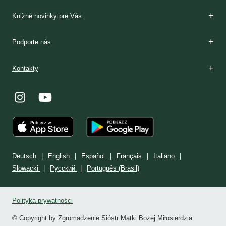
Knižné novinky pre Vás
Podporte nás
Kontakty
Deutsch
English
Español
Français
Italiano
Slowacki
Ρусский
Português (Brasil)
Polityka prywatności
© Copyright by Zgromadzenie Sióstr Matki Bożej Miłosierdzia