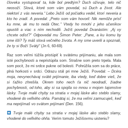
človeka vystupovať ta, kde bol predtým? Duch oživuje, telo nič
neosoží. Slová, ktoré som vám povedal, sú Duch a život. Ale
niektorí z vás neveria.“ Lebo Ježiš od počiatku vedel, ktorí neveria a
kto ho zradí. A povedal: „Preto som vám hovoril: Nik nemôže prísť
ku mne, ak mu to nedá Otec.“ Vtedy ho mnohí z jeho učeníkov
opustili a viac s ním nechodili. Ježiš povedal Dvanástim: „Aj vy
chcete odísť?“ Odpovedal mu Šimon Peter: „Pane, a ku komu by
sme išli? Ty máš slová večného života. A my sme uverili a spoznali,
že ty si Boží Svätý“
(Jn 6, 60-69).
Raz som veľmi túžila pristúpiť k svätému prijímaniu, ale mala som
isté pochybnosti a nepristúpila som. Strašne som preto trpela. Mala
som pocit, že mi srdce pukne od bolesti. Pohrúžila som sa do práce,
plná horkosti v srdci. Odrazu stál pri mne Ježiš. Povedal: –
Dcéra
moja, nevynechávaj sväté prijímanie, iba vtedy, keď dobre vieš, že
si ťažko zhrešila. Okrem toho nech ťa nič neodradí, žiadne
pochybnosti, od toho, aby si sa spojila so mnou v mojom tajomstve
lásky. Tvoje malé chyby sa stratia v mojej láske ako steblo slamy,
vhodené do veľkého ohňa. Pamätaj si, že ma veľmi zarmucuješ, keď
ma neprijímaš vo svätom prijímaní
(Den. 156).
Tvoje malé chyby sa stratia v mojej láske ako steblo slamy,
vhodené do veľkého ohňa.
Verím tomuto Ježišovmu uisteniu?