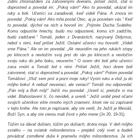
Židmi zhromaždení za zatvorenými dverami, prišiel Ježiš, stal si
doprostred a povedal im: „Pokoj vám!“ Ako to povedal, ukázal im
ruky a bok. Učeníci sa zaradovali, keď videli Pána. A znova im
Podporte nás – Oáza sv. Faustíny
povedal: „Pokoj vám! Ako mňa poslal Otec, aj ja posielam vás.“ Keď
to povedal, dýchol na nich a hovoril im: „Prijmite Ducha Svätého.
Komu odpustíte hriechy, budú mu odpustené, komu ich zadržíte,
Kontakty
budú zadržané.“ Tomáš, jeden z Dvanástich, nazývaný Didymus,
nebol s nimi, keď prišiel Ježiš. Ostatní učeníci mu hovorili: „Videli
sme Pána.“ Ale on im povedal: „Ak neuvidím na jeho rukách stopy
po klincoch a nevložím svoj prst do rán po klincoch a nevložím
svoju ruku do jeho boku, neuverím.“ O osem dní boli jeho učeníci
zasa vnútri a Tomáš bol s nimi. Prišiel Ježiš, hoci dvere boli
zatvorené, stal si doprostred a povedal: „Pokoj vám!“ Potom povedal
Tomášovi: „Vlož sem prst a pozri moje ruky! Vystri ruku a vlož ju do
môjho boku! A nebuď neveriaci, ale veriaci!“ Tomáš mu odpovedal:
„Pán môj a Boh môj!“ Ježiš mu povedal: „Uveril si, pretože si ma
videl. Blahoslavení tí, čo nevideli, a uverili.“ Ježiš urobil pred očami
svojich učeníkov ešte mnoho iných znamení, ktoré nie sú zapísané
v tejto knihe. Ale toto je napísané, aby ste verili, že Ježiš je Mesiáš,
Boží Syn, a aby ste vierou mali život v jeho mene
(Jn 20, 19-31).
Túžim sa dávať dušiam, túžim po dušiach, dcéra moja. V deň môjho
sviatku – na sviatok milosrdenstva – prejdeš celý svet a budeš
privádzať zomdlené duše k prameňu môjho milosrdenstva. Ja ich