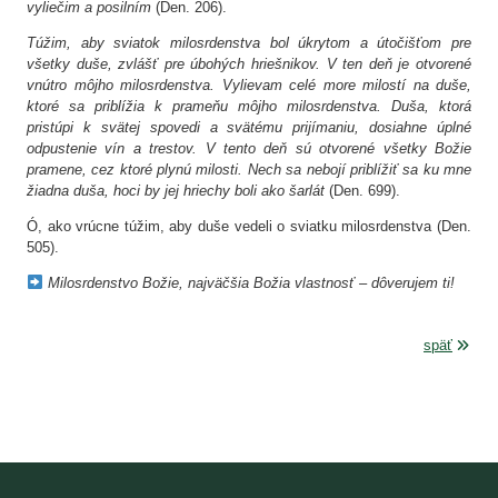
vyliečim a posilním
(Den. 206).
Túžim, aby sviatok milosrdenstva bol úkrytom a útočišťom pre
všetky duše, zvlášť pre úbohých hriešnikov. V ten deň je otvorené
vnútro môjho milosrdenstva. Vylievam celé more milostí na duše,
ktoré sa priblížia k prameňu môjho milosrdenstva. Duša, ktorá
pristúpi k svätej spovedi a svätému prijímaniu, dosiahne úplné
odpustenie vín a trestov. V tento deň sú otvorené všetky Božie
pramene, cez ktoré plynú milosti. Nech sa nebojí priblížiť sa ku mne
žiadna duša, hoci by jej hriechy boli ako šarlát
(Den. 699).
Ó, ako vrúcne túžim, aby duše vedeli o sviatku milosrdenstva (Den.
505).
Milosrdenstvo Božie, najväčšia Božia vlastnosť – dôverujem ti!
späť