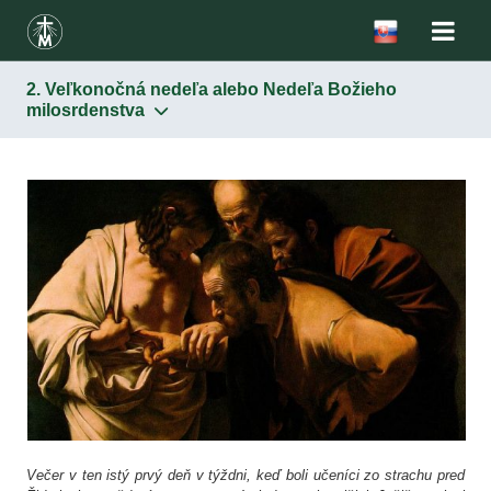
2. Veľkonočná nedeľa alebo Nedeľa Božieho
milosrdenstva
Úvodná stránka
Kongregácia
Kongregácia na Slovensku
Pastorácia povolaní
Združenie Faustínum
Večer v ten istý prvý deň v týždni, keď boli učeníci zo strachu pred
Užitočné informácie