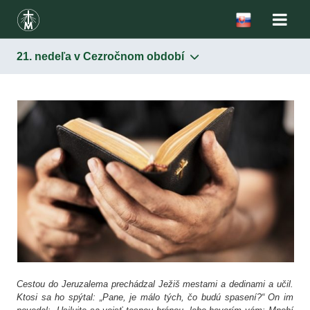
21. nedeľa v Cezročnom období
Cestou do Jeruzalema prechádzal Ježiš mestami a dedinami a učil.
Ktosi sa ho spýtal: „Pane, je málo tých, čo budú spasení?“ On im