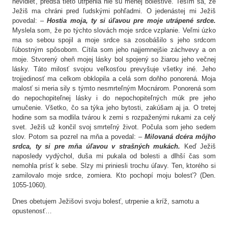
nevidieť, predsa tieto utrpenia nie sú menej bolestivé. Teším sa, že
Ježiš ma chráni pred ľudskými pohľadmi. O jedenástej mi Ježiš
povedal: –
Hostia moja, ty si úľavou pre moje utrápené srdce.
Myslela som, že po týchto slovách moje srdce vzplanie. Veľmi úzko
ma so sebou spojil a moje srdce sa zosobášilo s jeho srdcom
ľúbostným spôsobom. Cítila som jeho najjemnejšie záchvevy a on
moje. Stvorený oheň mojej lásky bol spojený so žiarou jeho večnej
lásky. Táto milosť svojou veľkosťou prevyšuje všetky iné. Jeho
trojjedinosť ma celkom obklopila a celá som doňho ponorená. Moja
malosť si meria sily s týmto nesmrteľným Mocnárom. Ponorená som
do nepochopiteľnej lásky i do nepochopiteľných múk pre jeho
umučenie. Všetko, čo sa týka jeho bytosti, zakúšam aj ja. O tretej
hodine som sa modlila tvárou k zemi s rozpaženými rukami za celý
svet. Ježiš už končil svoj smrteľný život. Počula som jeho sedem
slov. Potom sa pozrel na mňa a povedal: –
Milovaná dcéra môjho
srdca, ty si pre mňa úľavou v strašných mukách.
Keď Ježiš
naposledy vydýchol, duša mi pukala od bolesti a dlhší čas som
nemohla prísť k sebe. Slzy mi priniesli trochu úľavy. Ten, ktorého si
zamilovalo moje srdce, zomiera. Kto pochopí moju bolesť? (Den.
1055-1060).
Dnes obetujem Ježišovi svoju bolesť, utrpenie a kríž, samotu a
opustenosť…