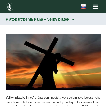
Piatok utrpenia Pána – Veľký piatok
Veľký piatok.
Hneď zrána som pocítila vo svojom tele bolesti jeho
piatich rán. Toto utrpenie trvalo do tretej hodiny. Hoci navonok nič