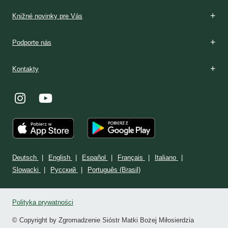
Knižné novinky pre Vás
Podporte nás
Kontakty
Deutsch
English
Español
Français
Italiano
Slowacki
Ρусский
Português (Brasil)
Polityka prywatności
© Copyright by Zgromadzenie Sióstr Matki Bożej Miłosierdzia