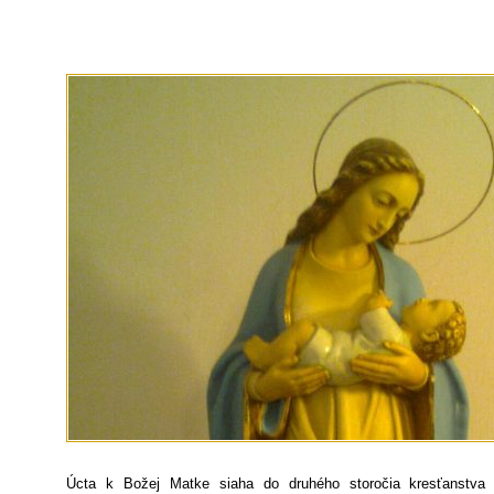
Úcta k Božej Matke siaha do druhého storočia kresťanstva 