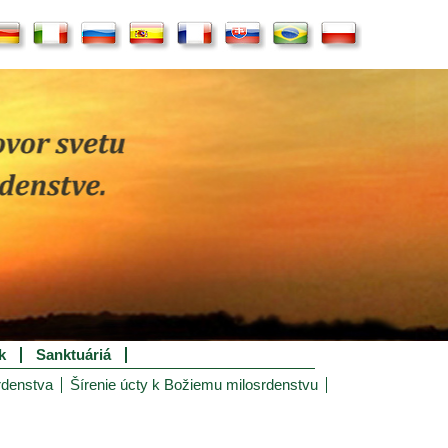
k
Sanktuáriá
rdenstva
Šírenie úcty k Božiemu milosrdenstvu