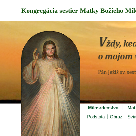
Kongregácia sestier Matky Božieho Mil
Milosrdenstvo
Mat
Podstata
Obraz
Svia