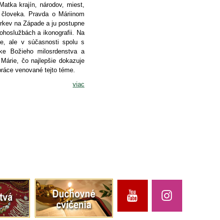
atka krajín, národov, miest,
 človeka. Pravda o Máriinom
irkev na Západe a ju postupne
 bohoslužbách a ikonografii. Na
ae, ale v súčasnosti spolu s
ke Božieho milosrdenstva a
 Márie, čo najlepšie dokazuje
 práce venované tejto téme.
viac