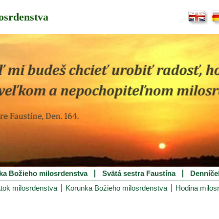
osrdenstva
ka Božieho milosrdenstva
Svätá sestra Faustína
Denníče
tok milosrdenstva
Korunka Božieho milosrdenstva
Hodina milos