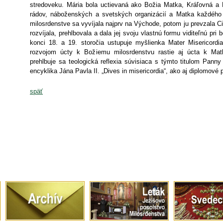
stredoveku. Mária bola uctievaná ako Božia Matka, Kráľovná a M
rádov, náboženských a svetských organizácií a Matka každého
milosrdenstve sa vyvíjala najprv na Východe, potom ju prevzala C
rozvíjala, prehlbovala a dala jej svoju vlastnú formu viditeľnú pri
konci 18. a 19. storočia ustupuje myšlienka Mater Misericordi
rozvojom úcty k Božiemu milosrdenstvu rastie aj úcta k Mat
prehlbuje sa teologická reflexia súvisiaca s týmto titulom Panny
encyklika Jána Pavla II. „Dives in misericordia“, ako aj diplomové
späť