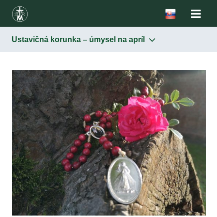
Ustavičná korunka – úmysel na apríl