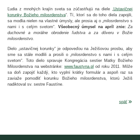
Ľudia z mnohých krajín sveta sa zúčastňujú na diele „
Ustavičnej
korunky Božieho milosrdenstva
“. Tí, ktorí sa do toho diela zapojili,
sa modlia nielen na vlastné úmysly, ale prosia aj o „milosrdenstvo s
nami i s celým svetom“.
Všeobecný úmysel na apríl znie:
Za
duchovné a morálne obrodenie ľudstva a za dôveru v Božie
milosrdenstvo.
Dielo „ustavičnej korunky“ je odpoveďou na Ježišovou prosbu, aby
sme sa stále modlili a prosili o „milosrdenstvo s nami i s celým
svetom“. Toto dielo spravuje Kongregácia sestier Matky Božieho
Milosrdenstva na webstránke:
www.faustyna.pl
od roku 2011. Môže
sa doň zapojiť každý, kto vyplní krátky formulár a aspoň raz sa
zaviaže pomodliť korunku Božieho milosrdenstva, ktorú Ježiš
nadiktoval sv. sestre Faustíne.
späť