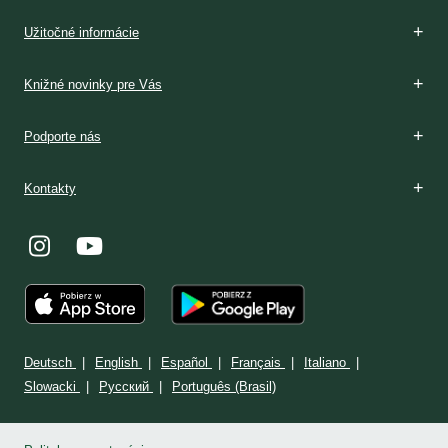
Boží dar
Rozpoznávanie
V Poľsku
Podmienky prijatia
V Poľsku
Stránka: www.milosrdenstvo.sk
Kontakt
Stránka: www.sisterfaustina.org
Kontakt
Užitočné informácie
Knižné novinky pre Vás
Podporte nás
Kontakty
Deutsch
English
Español
Français
Italiano
Slowacki
Ρусский
Português (Brasil)