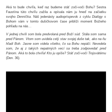
Aká to bude chvíľa, keď raz budeme stáť zoči-voči Bohu? Sestra
Faustína túto chvíľu zažila a opísala nám ju hneď na začiatku
svojho
Denníčka
. Náš jedenásty audiopríspevok z cyklu
Dialógy s
Bohom
vám v tomto dušičkovom čase priblíži moment Božieho
pohľadu na nás…
V jednej chvíli som bola predvolaná pred Boží súd. Stála som sama
pred Pánom. Vtom som uvidela celý stav svojej duše tak, ako na ňu
hľadí Boh. Jasne som videla všetko, čo sa Bohu nepáči. Nevedela
som, že aj z takých nepatrných vecí sa treba zodpovedať pred
Pánom. Aká to bola chvíľa! Kto ju opíše? Stáť zoči-voči Trojsvätému
(Den. 36).