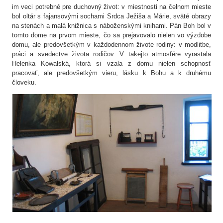
im veci potrebné pre duchovný život: v miestnosti na čelnom mieste
bol oltár s fajansovými sochami Srdca Ježiša a Márie, sväté obrazy
na stenách a malá knižnica s náboženskými knihami. Pán Boh bol v
tomto dome na prvom mieste, čo sa prejavovalo nielen vo výzdobe
domu, ale predovšetkým v každodennom živote rodiny: v modlitbe,
práci a svedectve života rodičov. V takejto atmosfére vyrastala
Helenka Kowalská, ktorá si vzala z domu nielen schopnosť
pracovať, ale predovšetkým vieru, lásku k Bohu a k druhému
človeku.