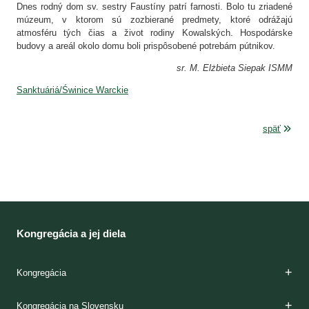
Dnes rodný dom sv. sestry Faustíny patrí farnosti. Bolo tu zriadené
múzeum, v ktorom sú zozbierané predmety, ktoré odrážajú
atmosféru tých čias a život rodiny Kowalských. Hospodárske
budovy a areál okolo domu boli prispôsobené potrebám pútnikov.
sr. M. Elżbieta Siepak ISMM
Sanktuáriá/Świnice Warckie
späť
Kongregácia a jej diela
Kongregácia
Zakladateľky
Charizma
Etapy formácie
Kláštory
Duchovnosť
Apoštolát
Domy milosrdenstva
Dejiny
Kongregácia na Slovensku