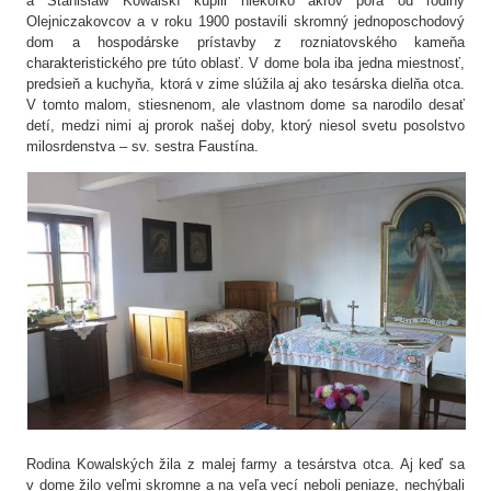
a Stanisław Kowalskí kúpili niekoľko akrov poľa od rodiny
Olejniczakovcov a v roku 1900 postavili skromný jednoposchodový
dom a hospodárske prístavby z rozniatovského kameňa
charakteristického pre túto oblasť. V dome bola iba jedna miestnosť,
predsieň a kuchyňa, ktorá v zime slúžila aj ako tesárska dielňa otca.
V tomto malom, stiesnenom, ale vlastnom dome sa narodilo desať
detí, medzi nimi aj prorok našej doby, ktorý niesol svetu posolstvo
milosrdenstva – sv. sestra Faustína.
Rodina Kowalských žila z malej farmy a tesárstva otca. Aj keď sa
v dome žilo veľmi skromne a na veľa vecí neboli peniaze, nechýbali