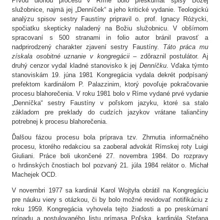
Prvou úlohou procesu v Ríme bolo preskúmať spisy Božej
služobnice, najmä jej „Denníček“ a jeho kritické vydanie. Teologickú
analýzu spisov sestry Faustíny pripravil o. prof. Ignacy Różycki,
spočiatku skepticky naladený na Božiu služobnicu. V obšírnom
spracovaní s 500 stranami in folio autor bránil pravosť a
nadprirodzený charakter zjavení sestry Faustíny.
Táto práca mu
získala osobitné uznanie v kongregácii
– zdôraznil postulátor. Aj
druhý cenzor vydal kladné stanovisko k jej
Denníčku
. Vďaka týmto
stanoviskám 19. júna 1981 Kongregácia vydala dekrét podpísaný
prefektom kardinálom P. Palazzinim, ktorý povoľuje pokračovanie
procesu blahorečenia. V roku 1981 bolo v Ríme vydané prvé vydanie
„Denníčka“ sestry Faustíny v poľskom jazyku, ktoré sa stalo
základom pre preklady do cudzích jazykov vrátane taliančiny
potrebnej k procesu blahorečenia.
Ďalšou fázou procesu bola príprava tzv. Zhrnutia informačného
procesu, ktorého redakciou sa zaoberal advokát Rímskej roty Luigi
Giuliani. Práce boli ukončené 27. novembra 1984. Do rozpravy
o hrdinských čnostiach bol pozvaný 21. júla 1984 relátor o. Michał
Machejek OCD.
V novembri 1977 sa kardinál Karol Wojtyła obrátil na Kongregáciu
pre náuku viery s otázkou, či by bolo možné revidovať notifikáciu z
roku 1959. Kongregácia vyhovela tejto žiadosti a po preskúmaní
prípadu a postulovaného listu prímasa Poľska, kardinála Stefana