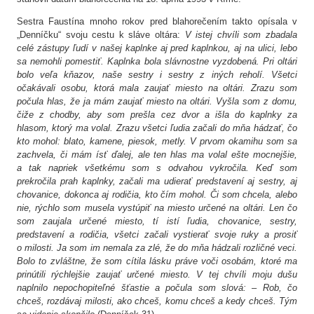
Sestra Faustína mnoho rokov pred blahorečením takto opísala v
„Denníčku“ svoju cestu k sláve oltára:
V istej chvíli som zbadala
celé zástupy ľudí v našej kaplnke aj pred kaplnkou, aj na ulici, lebo
sa nemohli pomestiť. Kaplnka bola slávnostne vyzdobená. Pri oltári
bolo veľa kňazov, naše sestry i sestry z iných reholí. Všetci
očakávali osobu, ktorá mala zaujať miesto na oltári. Zrazu som
počula hlas, že ja mám zaujať miesto na oltári. Vyšla som z domu,
čiže z chodby, aby som prešla cez dvor a išla do kaplnky za
hlasom, ktorý ma volal. Zrazu všetci ľudia začali do mňa hádzať, čo
kto mohol: blato, kamene, piesok, metly. V prvom okamihu som sa
zachvela, či mám ísť ďalej, ale ten hlas ma volal ešte mocnejšie,
a tak napriek všetkému som s odvahou vykročila. Keď som
prekročila prah kaplnky, začali ma udierať predstavení aj sestry, aj
chovanice, dokonca aj rodičia, kto čím mohol. Či som chcela, alebo
nie, rýchlo som musela vystúpiť na miesto určené na oltári. Len čo
som zaujala určené miesto, tí istí ľudia, chovanice, sestry,
predstavení a rodičia, všetci začali vystierať svoje ruky a prosiť
o milosti. Ja som im nemala za zlé, že do mňa hádzali rozličné veci.
Bolo to zvláštne, že som cítila lásku práve voči osobám, ktoré ma
prinútili rýchlejšie zaujať určené miesto. V tej chvíli moju dušu
naplnilo nepochopiteľné šťastie a počula som slová: – Rob, čo
chceš, rozdávaj milosti, ako chceš, komu chceš a kedy chceš. Tým