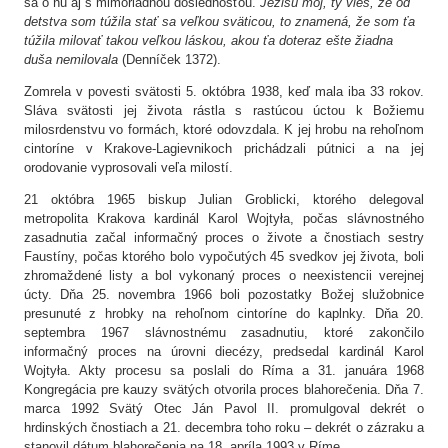
sa o ňu aj s mimoriadnou dôslednosťou.
Ježišu môj, ty vieš, že od
detstva som túžila stať sa veľkou sväticou, to znamená, že som ťa
túžila milovať takou veľkou láskou, akou ťa doteraz ešte žiadna
duša nemilovala
(Denníček 1372).
Zomrela v povesti svätosti 5. októbra 1938, keď mala iba 33 rokov.
Sláva svätosti jej života rástla s rastúcou úctou k Božiemu
milosrdenstvu vo formách, ktoré odovzdala. K jej hrobu na rehoľnom
cintoríne v Krakove-Lagievnikoch prichádzali pútnici a na jej
orodovanie vyprosovali veľa milostí.
21 októbra 1965 biskup Julian Groblicki, ktorého delegoval
metropolita Krakova kardinál Karol Wojtyła, počas slávnostného
zasadnutia začal informačný proces o živote a čnostiach sestry
Faustíny, počas ktorého bolo vypočutých 45 svedkov jej života, boli
zhromaždené listy a bol vykonaný proces o neexistencii verejnej
úcty. Dňa 25. novembra 1966 boli pozostatky Božej služobnice
presunuté z hrobky na rehoľnom cintoríne do kaplnky. Dňa 20.
septembra 1967 slávnostnému zasadnutiu, ktoré zakončilo
informačný proces na úrovni diecézy, predsedal kardinál Karol
Wojtyła. Akty procesu sa poslali do Ríma a 31. januára 1968
Kongregácia pre kauzy svätých otvorila proces blahorečenia. Dňa 7.
marca 1992 Svätý Otec Ján Pavol II. promulgoval dekrét o
hrdinských čnostiach a 21. decembra toho roku – dekrét o zázraku a
stanovil dátum blahorečenia na 18. apríla 1993 v Ríme.