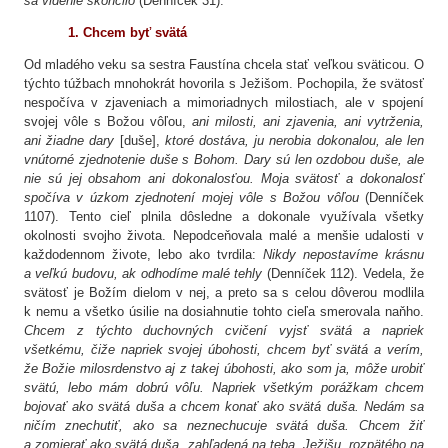
sa videnie skončilo
(Denníček 31).
1.
Chcem byť svätá
Od mladého veku sa sestra Faustína chcela stať veľkou sväticou. O
týchto túžbach mnohokrát hovorila s Ježišom. Pochopila, že svätosť
nespočíva v zjaveniach a mimoriadnych milostiach, ale v spojení
svojej vôle s Božou vôľou,
ani milosti, ani zjavenia, ani vytrženia,
ani žiadne dary
[duše],
ktoré dostáva, ju nerobia dokonalou, ale len
vnútorné zjednotenie duše s Bohom. Dary sú len ozdobou duše, ale
nie sú jej obsahom ani dokonalosťou. Moja svätosť a dokonalosť
spočíva v úzkom zjednotení mojej vôle s Božou vôľou
(Denníček
1107). Tento cieľ plnila dôsledne a dokonale využívala všetky
okolnosti svojho života. Nepodceňovala malé a menšie udalosti v
každodennom živote, lebo ako tvrdila:
Nikdy nepostavíme krásnu
a veľkú budovu, ak odhodíme malé tehly
(Denníček 112). Vedela, že
svätosť je Božím dielom v nej, a preto sa s celou dôverou modlila
k nemu a všetko úsilie na dosiahnutie tohto cieľa smerovala naňho.
Chcem z týchto duchovných cvičení vyjsť svätá a napriek
všetkému, čiže napriek svojej úbohosti, chcem byť svätá a verím,
že Božie milosrdenstvo aj z takej úbohosti, ako som ja, môže urobiť
svätú, lebo mám dobrú vôľu. Napriek všetkým porážkam chcem
bojovať ako svätá duša a chcem konať ako svätá duša. Nedám sa
ničím znechutiť, ako sa neznechucuje svätá duša. Chcem žiť
a zomierať ako svätá duša, zahľadená na teba, Ježišu, rozpätého na