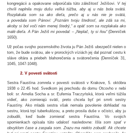
kongregácii a opakovane odporúčala túto záležitosť Ježišovi.
V tej
chvíli naplnila moju dušu veľká túžba, aby aj u nás bola svätá.
Rozplakala som sa ako dieťa, prečo aj u nás nie je svätá,
a povedala som Pánovi: „Poznám tvoju štedrosť, ale zdá sa mi,
akoby si bol voči nám menej štedrý,“ a opäť som sa rozplakala ako
malé dieťa. A Pán Ježiš mi povedal: – „Neplač, ty si ňou“
(Denníček
1650).
Už počas svojho pozemského života ju Pán Ježiš ubezpečil nielen o
tom, že bude svätou, ale v prorockých víziách jej dal poznať cestu k
sláve oltára a priebeh blahorečenia a svätorečenia (Denníček 31,
1045, 1047-1048).
2.
V povesti svätosti
Sestra Faustína zomrela v povesti svätosti v Krakove, 5. októbra
1938 o 22.45 hod. Svedkom jej prechodu do domu Otcovho v nebi
boli: sr. Amelia Socha a sr. Eufemia Traczyńská, ktorá veľmi túžila
vidieť, ako zomierajú svätí, preto chcela byť pri smrti sestry
Faustíny. Ako mladá sestra však nemala povolenie dohliadať na
sestru, ktorá trpí tuberkulózou, a preto prosila duše v očistci, aby ju
zobudili, keď bude zomierať sestra Faustína. Vo svojich
spomienkach opísala túto udalosť nasledovne:
Išla som spať v
obvyklom čase a zaspala som. Zrazu ma niekto zobudil. Ak chcete