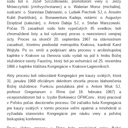
súdu bol o. Józef Szczotkowski, promótorom viery o. Jerzy
Mrówczyński (zmŕtvychvstanec) a o. Walerian Moroz (michalita),
sudcami: o. Stanislaw Dabrowski, o. Ludwik Piechnik SJ, o. Anselm
Kubit (františkán), o. Bonawentura Kadeja, notármi: o. Augustyn
Dziędziel (salezián), o. Antoni Dabija SJ, o. Stefan Marszowski.
Počas 75 zasadnutí súdu bolo vypočutých 45 svedkov, boli
zhromaždené listy a bol vykonaný proces o neexistencii verejnej
úcty. Proces sa skončil 20. septembra 1967 na slávnostnom
zasadnutí, ktorému predsedal metropolita Krakova, kardinál Karol
Wojtyła. Po sv. omši a podpísaní aktu procesu v arcibiskupskej
kaplnke v Krakove sa členovia súdu vydali na púť k hrobu Božej
služobnice sestry Faustíny, ktorý bol po exhumácii od 25. novembra
1966 v kaplnke kláštora Kongregácie v Krakove-Lagievnikoch.
Akty procesu boli odovzdané Kongregácii pre kauzy svätých, ktorá
31. januára 1968 oficiálnym dekrétom otvorila proces blahorečenia
Božej služobnice. Funkciu postulátora plnil o. Antoni Mruk SJ,
profesor Gregorianum v Ríme (od 18. februára 1967) a
vicepostulátorom bol o. Izydor Borkiewicz OFMConv., ktorý pracoval
v Poľsku počas diecézneho procesu. Od začiatku bola Kongregácia
pre kauzy svätých v tomto procese veľmi opatrná a mnohokrát si
vyžiadala stanovisko Kongregácie pre náuku viery a poľskej
biskupskej konferencie.