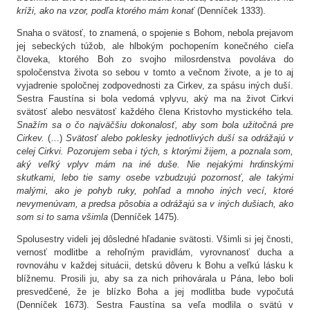
kríži, ako na vzor, ​podľa ktorého mám konať
(Denníček 1333).
Snaha o svätosť, to znamená, o spojenie s Bohom, nebola prejavom
jej sebeckých túžob, ale hlbokým pochopením konečného cieľa
človeka, ktorého Boh zo svojho milosrdenstva povoláva do
spoločenstva života so sebou v tomto a večnom živote, a je to aj
vyjadrenie spoločnej zodpovednosti za Cirkev, za spásu iných duší.
Sestra Faustína si bola vedomá vplyvu, aký ma na život Cirkvi
svätosť alebo nesvätosť každého člena Kristovho mystického tela.
Snažím sa o čo najväčšiu dokonalosť, aby som bola užitočná pre
Cirkev.
(…)
Svätosť alebo poklesky jednotlivých duší sa odrážajú v
celej Cirkvi. Pozorujem seba i tých, s ktorými žijem, a poznala som,
aký veľký vplyv mám na iné duše. Nie nejakými hrdinskými
skutkami, lebo tie samy osebe vzbudzujú pozornosť, ale takými
malými, ako je pohyb ruky, pohľad a mnoho iných vecí, ktoré
nevymenúvam, a predsa pôsobia a odrážajú sa v iných dušiach, ako
som si to sama všimla
(Denníček 1475).
Spolusestry videli jej dôsledné hľadanie svätosti. Všimli si jej čnosti,
vernosť modlitbe a rehoľným pravidlám, vyrovnanosť ducha a
rovnováhu v každej situácii, detskú dôveru k Bohu a veľkú lásku k
blížnemu. Prosili ju, aby sa za nich prihovárala u Pána, lebo boli
presvedčené, že je blízko Boha a jej modlitba bude vypočutá
(Denníček 1673). Sestra Faustína sa veľa modlila o svätú v