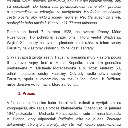
čo chorú veľmi potešilo. Nedovolila, aby sa k nej priblížili sestry, aby
sa nenakazili. Do konca nás povzbudzovala verne plniť pravidlá
a ospravedlnila sa všetkým za pochybenia. Vzhľadom na náklady
cesty prosila, aby nikto z rodiny neprišiel. Necítila strach zo smrti,
neobvykle ticho odišla k Pánovi o 11.00 pred polnocou.
Pohreb sa konal 7. októbra 1938, na sviatok Panny Márie
Ružencovej. Po pohrebnej svätej omši, ktorú viedol Wladyslaw
Wojtoń SJ, sestry na svojich pleciach niesli rakvu s telom sestry
Faustíny na kláštorný cintorín v dolnej časti záhrady.
Sláva svätosti života sestry Faustíny presiahla múry kláštora počas
II. svetovej vojny, keď o. Michal Sopočko a za ním generálna
predstavená m. Michaela Moraczewská a o. Józef Andrasz SJ,
odhalili poslanie sestry Faustíny. Odvtedy rástla sláva sestry
Faustíny spolu s dynamicky sa rozvíjajúcou úctou k Božiemu
milosrdenstvu vo formách, ktoré zanechala.
3. Proces
Vďaka sestre Faustíne ľudia dostali veľa milostí a vyvíjali tlak na
kongregáciu, aby začala proces blahorečenia. V tejto veci 9. januára
1947 požiadala m. Michaela Moraczewská o radu prímasa kardinála
A. Hlonda, ktorý odpovedal:
Počkajte, ešte nie je čas. Zbierajte
dokumenty, zbierajte materiály, aby ste mali všetko pripravené, až