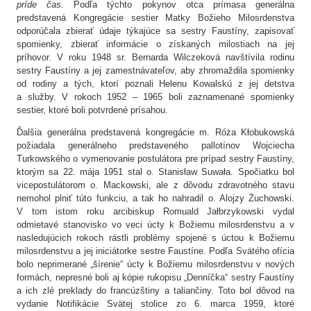
príde čas.
Podľa týchto pokynov otca prímasa generálna
predstavená Kongregácie sestier Matky Božieho Milosrdenstva
odporúčala zbierať údaje týkajúce sa sestry Faustíny, zapisovať
spomienky, zbierať informácie o získaných milostiach na jej
príhovor. V roku 1948 sr. Bernarda Wilczeková navštívila rodinu
sestry Faustíny a jej zamestnávateľov, aby zhromaždila spomienky
od rodiny a tých, ktorí poznali Helenu Kowalskú z jej detstva
a služby. V rokoch 1952 – 1965 boli zaznamenané spomienky
sestier, ktoré boli potvrdené prísahou.
Ďalšia generálna predstavená kongregácie m. Róża Kłobukowská
požiadala generálneho predstaveného pallotínov Wojciecha
Turkowského o vymenovanie postulátora pre prípad sestry Faustíny,
ktorým sa 22. mája 1951 stal o. Stanisław Suwała. Spočiatku bol
vicepostulátorom o. Mackowski, ale z dôvodu zdravotného stavu
nemohol plniť túto funkciu, a tak ho nahradil o. Alojzy Żuchowski.
V tom istom roku arcibiskup Romuald Jałbrzykowski vydal
odmietavé stanovisko vo veci úcty k Božiemu milosrdenstvu a v
nasledujúcich rokoch rástli problémy spojené s úctou k Božiemu
milosrdenstvu a jej iniciátorke sestre Faustíne. Podľa Svätého ofícia
bolo neprimerané „šírenie“ úcty k Božiemu milosrdenstvu v nových
formách, nepresné boli aj kópie rukopisu „Denníčka“ sestry Faustíny
a ich zlé preklady do francúzštiny a taliančiny. Toto bol dôvod na
vydanie Notifikácie Svätej stolice zo 6. marca 1959, ktoré