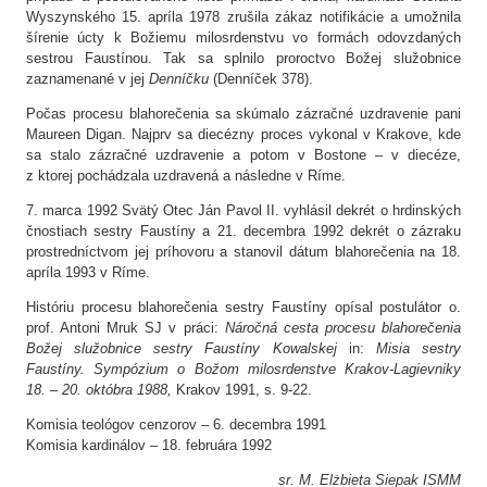
Wyszynského 15. apríla 1978 zrušila zákaz notifikácie a umožnila
šírenie úcty k Božiemu milosrdenstvu vo formách odovzdaných
sestrou Faustínou. Tak sa splnilo proroctvo Božej služobnice
zaznamenané v jej
Denníčku
(Denníček 378).
Počas procesu blahorečenia sa skúmalo zázračné uzdravenie pani
Maureen Digan. Najprv sa diecézny proces vykonal v Krakove, kde
sa stalo zázračné uzdravenie a potom v Bostone – v diecéze,
z ktorej pochádzala uzdravená a následne v Ríme.
7. marca 1992 Svätý Otec Ján Pavol II. vyhlásil dekrét o hrdinských
čnostiach sestry Faustíny a 21. decembra 1992 dekrét o zázraku
prostredníctvom jej príhovoru a stanovil dátum blahorečenia na 18.
apríla 1993 v Ríme.
Históriu procesu blahorečenia sestry Faustíny opísal postulátor o.
prof. Antoni Mruk SJ v práci:
Náročná
cesta procesu blahorečenia
Božej služobnice sestry Faustíny Kowalskej
in:
Misia sestry
Faustíny. Sympózium o Božom milosrdenstve Krakov-Lagievniky
18. – 20. októbra 1988,
Krakov 1991, s. 9-22.
Komisia teológov cenzorov – 6. decembra 1991
Komisia kardinálov – 18. februára 1992
sr. M. Elżbieta Siepak ISMM