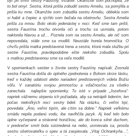
byť pri smrti sestry Faustíny, vstaňte. Okamžite som pochopila, že
to bol omyl. Sestra, ktorá prišla zobudiť sestru Ameliu, sa pomýlila a
prišla ku mne. Okamžite som zobudila sestru Ameliu, obliekla som
si habit a čepiec a rýchlo som bežala na ošetrovňu. Sestra Amelia
prišla za mnou. Bolo okolo jedenástej v noci. Keď sme tam prišli,
sestra Faustína trochu otvorila oči a trochu sa usmiala, potom
naklonila hlavou a už… Pozrela som na sestru Ameliu, ale nič som
nepovedala, stále sme sa modlili. Neustále horela hromnička. O
chvíľu prišla matka predstavená Irena a sestra, ktorá mala službu pri
sestre Faustíne, pravdepodobne ešte niekoho zobudila. Spolu
s matkou predstavenou sme sa veľa modlili.
V spomienkach sestier o živote sestry Faustíny napísali:
Zosnulá
sestra Faustína došla do úplného zjednotenia s Bohom skrze lásku,
keď v každej udalosti alebo nariadení predstavených videla Božiu
vôľu. V sanatóriu svojou jemnosťou a vďačnosťou za všetko
zanechala najlepšie spomienky. To isté v prípade „Jozefova“:
napriek vážnemu utrpeniu ich požiadala, aby sa netrápili bdením, len
počas niekoľkých nocí sestry bdeli. Na otázku, či veľmi trpí,
povedala: „Áno, veľmi trpím, ale cítim sa dobre.“ Napriek veľkému
smädu nepila podanú vodu, iba navlhčila jazyk. Aj keď telo bolo
úplne vyčerpané a strávené horúčkou, ale do konca silné duchom,
v predvečer smrti bola sústredená na nebo, usmievala sa, prosila
sestru ošetrovateľku o spev a tá zaspievala: „Vitaj Ochrankyňa…“,