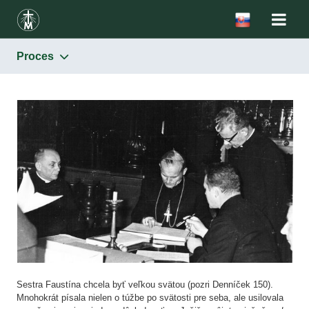
Proces
Svätá sestra Faustína
Proces
Zázrak
Sestra Faustína chcela byť veľkou svätou (pozri Denníček 150).
Mnohokrát písala nielen o túžbe po svätosti pre seba, ale usilovala