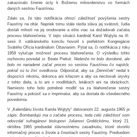
zakazovalo šírenie úcty k Božiemu milosrdenstvu vo formách
daných sestrou Faustínou.
Zdalo sa, že táto notifikácia ohrozí záležitosť povýšenia sestry
Faustíny na oltár. Napriek tomu stále rástla sláva jej svätosti, ľudia
dostali milosti na jej orodovanie a ešte viac sa dožadovali začatia
procesu blahorečenia. V tejto situácii kardinál Karol Wojtyla na III.
sesii II. vatikánskeho koncilu hovoril s prefektom Kongregácie
Svätého Ofícia kardinálom Ottavianim. Pýtal sa, či notifikácia z roku
1959 vylučuje možnosť procesu blahorečenia. O výsledku tohto
rozhovoru povedal sr. Beate Piekut:
Nielenže mi bolo dovolené, ale
bolo mi nariadené začať proces so sestrou Faustínou čo najskôr,
pokiaľ sú tu živí svedkovia.
Odporúčal, aby sa „Denníček“ nedal k
dispozícii nikomu, dokonca ani kňazom a aby sa necitovali úryvky
z tohto diela, a to ani v modlitbách, letákoch ani na obrázkoch.
Namiesto toho bolo potrebné modliť sa za blahorečenie sestry
Faustíny a pokúsiť sa o imprimatur, aby sa dostala do všeobecného
povedomia.
V „Kalendáriu života Karola Wojtyly“ datovanom 22. augusta 1965 je
zápis:
Bombardujú ma o začatie procesu, teda celú záležitosť som
odovzdal sufragánovi biskupovi Julianovi Groblickému,
ktorý 21.
októbra 1965 predsedal slávnostnému zasadnutiu, ktoré otvorilo
informačný proces o živote a čnostiach sestry Faustíny. Predsedom