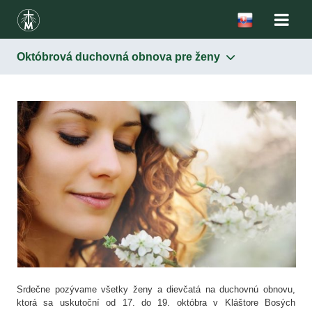
Októbrová duchovná obnova pre ženy
Srdečne pozývame všetky ženy a dievčatá na duchovnú obnovu,
ktorá sa uskutoční od 17. do 19. októbra v Kláštore Bosých