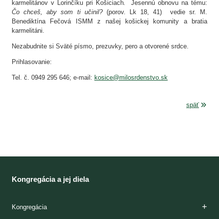
karmelitánov v Lorinčíku pri Košiciach
.
Jesennú obnovu na tému:
Čo chceš, aby som ti učinil?
(porov. Lk 18, 41) vedie sr. M.
Benediktína Fečová ISMM z našej košickej komunity a bratia
karmelitáni.
Nezabudnite si Sväté písmo, prezuvky, pero a otvorené srdce.
Prihlasovanie:
Tel. č. 0949 295 646; e-mail:
kosice@milosrdenstvo.sk
späť
Kongregácia a jej diela
Kongregácia