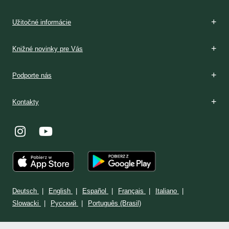
Boží dar
Rozpoznávanie
V Poľsku
Podmienky prijatia
V Poľsku
Stránka: www.milosrdenstvo.sk
Kontakt
Stránka: www.sisterfaustina.org
Kontakt
Užitočné informácie
Knižné novinky pre Vás
Podporte nás
Kontakty
Deutsch
English
Español
Français
Italiano
Slowacki
Ρусский
Português (Brasil)