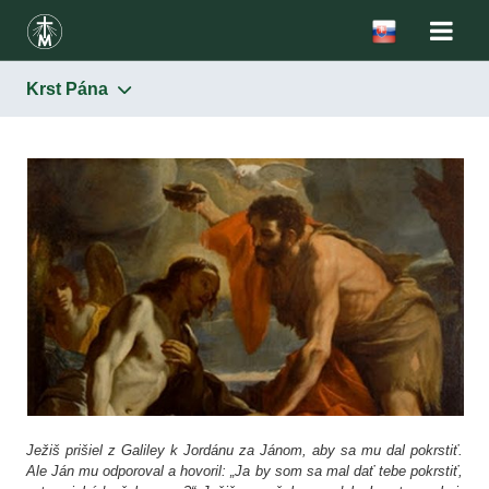
Krst Pána
Ježiš prišiel z Galiley k Jordánu za Jánom, aby sa mu dal pokrstiť.
Ale Ján mu odporoval a hovoril: „Ja by som sa mal dať tebe pokrstiť,