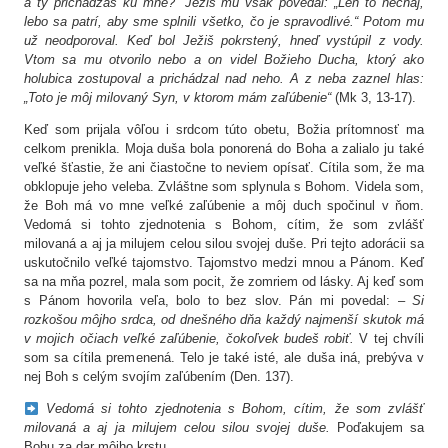
a ty prichádzaš ku mne?“ Ježiš mu však povedal: „Len to nechaj,
lebo sa patrí, aby sme splnili všetko, čo je spravodlivé.“ Potom mu
už neodporoval. Keď bol Ježiš pokrstený, hneď vystúpil z vody.
Vtom sa mu otvorilo nebo a on videl Božieho Ducha, ktorý ako
holubica zostupoval a prichádzal nad neho. A z neba zaznel hlas:
„Toto je môj milovaný Syn, v ktorom mám zaľúbenie“
(Mk 3, 13-17).
Keď som prijala vôľou i srdcom túto obetu, Božia prítomnosť ma
celkom prenikla. Moja duša bola ponorená do Boha a zalialo ju také
veľké šťastie, že ani čiastočne to neviem opísať. Cítila som, že ma
obklopuje jeho veleba. Zvláštne som splynula s Bohom. Videla som,
že Boh má vo mne veľké zaľúbenie a môj duch spočinul v ňom.
Vedomá si tohto zjednotenia s Bohom, cítim, že som zvlášť
milovaná a aj ja milujem celou silou svojej duše. Pri tejto adorácii sa
uskutočnilo veľké tajomstvo. Tajomstvo medzi mnou a Pánom. Keď
sa na mňa pozrel, mala som pocit, že zomriem od lásky. Aj keď som
s Pánom hovorila veľa, bolo to bez slov. Pán mi povedal: –
Si
rozkošou môjho srdca, od dnešného dňa každý najmenší skutok má
v mojich očiach veľké zaľúbenie, čokoľvek budeš robiť.
V tej chvíli
som sa cítila premenená. Telo je také isté, ale duša iná, prebýva v
nej Boh s celým svojím zaľúbením (Den. 137).
Vedomá si tohto zjednotenia s Bohom, cítim, že som zvlášť
milovaná a aj ja milujem celou silou svojej duše.
Poďakujem sa
Bohu za dar môjho krstu.