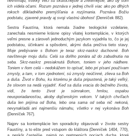
nevnímajú, všetky veci sú skutočnejšie a zreteľnejšie, ako by som
ich videla očami. Rozum poznáva v jednej chvíli viac ako po dlhých
rokoch dôkladného premýšľania a rozjímania. Poznáva Božiu
podstatu, zjavené pravdy aj svoji vlastnú úbohosť
(Denníček 882).
Sestra Faustína, ktorá nemala žiadne teologické vzdelanie,
zanechala nesmierne krásne opisy vliatej kontemplácie, v ktorých
veľmi presne a zároveň jednoduchým jazykom vyjadrila to, čo je jej
podstatou, účinkami a spôsobmi, akými duša prežíva tieto stavy.
Moje prebývanie s Bohom je teraz skrz-naskrz duchovné. Boh
navštevuje moju dušu. Celá sa doňho ponára až do zabudnutia na
seba. Skrz-naskrz presiaknutá Bohom, toniem v jeho nádhere.
Toniem v ňom celá – nedokážem to opísať, lebo pri písaní používam
zmysly, a tam, v tom zjednotení, sú zmysly neúčinné, zlieva sa Boh
a duša. Život v Bohu, ku ktorému je duša pripustená, je taký veľký,
že slovom sa nedá vyjadriť. Keď sa duša vracia do bežného života,
vidí, že tento život je súmrakom, hmlou, ospalou
neusporiadanosťou, akoby dojčenským vekom. V takých chvíľach
duša len prijíma od Boha, lebo ona sama od seba nič nekoná,
nevynakladá ani najmenšiu námahu, všetko v nej vykonáva Boh
(Denníček 767).
Najprv sa kontemplácie len sporadicky objavovali v živote sestry
Faustíny, a to ešte pred vstupom do kláštora (Denníček 1404, 770),
a neskôr častejšie, najmä po pretrpených nociach ducha, ktoré