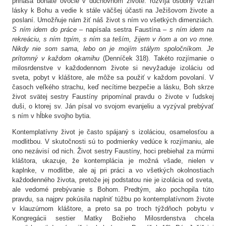
prináša bohaté ovocie v duchovnom živote: rozvíja osobný vzťah
lásky k Bohu a vedie k stále väčšej účasti na Ježišovom živote a
poslaní. Umožňuje nám žiť náš život s ním vo všetkých dimenziách.
S ním idem do práce
– napísala sestra Faustína –
s ním idem na
rekreáciu, s ním trpím, s ním sa teším, žijem v ňom a on vo mne.
Nikdy nie som sama, lebo on je mojím stálym spoločníkom. Je
prítomný v každom okamihu
(Denníček 318). Takéto rozjímanie o
milosrdenstve v každodennom živote si nevyžaduje izoláciu od
sveta, pobyt v kláštore, ale môže sa použiť v každom povolaní. V
časoch veľkého strachu, keď necítime bezpečie a lásku, Boh skrze
život svätej sestry Faustíny pripomínal pravdu o živote v ľudskej
duši, o ktorej sv. Ján písal vo svojom evanjeliu a vyzýval prebývať
s ním v hĺbke svojho bytia.
Kontemplatívny život je často spájaný s izoláciou, osamelosťou a
modlitbou. V skutočnosti sú to podmienky vedúce k rozjímaniu, ale
ono nezávisí od nich. Život sestry Faustíny, hoci prebiehal za múrmi
kláštora, ukazuje, že kontemplácia je možná všade, nielen v
kaplnke, v modlitbe, ale aj pri práci a vo všetkých okolnostiach
každodenného života, pretože jej podstatou nie je izolácia od sveta,
ale vedomé prebývanie s Bohom. Predtým, ako pochopila túto
pravdu, sa najprv pokúsila naplniť túžbu po kontemplatívnom živote
v klauzúrnom kláštore, a preto sa po troch týždňoch pobytu v
Kongregácii sestier Matky Božieho Milosrdenstva chcela