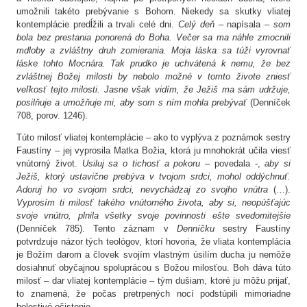
umožnili takéto prebývanie s Bohom. Niekedy sa skutky vliatej
kontemplácie predĺžili a trvali celé dni.
Celý deň
– napísala –
som
bola bez prestania ponorená do Boha. Večer sa ma náhle zmocnili
mdloby a zvláštny druh zomierania. Moja láska sa túži vyrovnať
láske tohto Mocnára. Tak prudko je uchvátená k nemu, že bez
zvláštnej Božej milosti by nebolo možné v tomto živote zniesť
veľkosť tejto milosti. Jasne však vidím, že Ježiš ma sám udržuje,
posilňuje a umožňuje mi, aby som s ním mohla prebývať
(Denníček
708, porov. 1246).
Túto milosť vliatej kontemplácie – ako to vyplýva z poznámok sestry
Faustíny – jej vyprosila Matka Božia, ktorá ju mnohokrát učila viesť
vnútorný život.
Usiluj sa
o tichosť a pokoru
– povedala -,
aby si
Ježiš, ktorý ustavične prebýva v tvojom srdci, mohol oddýchnuť.
Adoruj ho vo svojom srdci, nevychádzaj zo svojho vnútra
(…).
Vyprosím ti milosť takého vnútorného života, aby si, neopúšťajúc
svoje vnútro, plnila všetky svoje povinnosti ešte svedomitejšie
(Denníček 785). Tento záznam v
Denníčku
sestry Faustíny
potvrdzuje názor tých teológov, ktorí hovoria, že vliata kontemplácia
je Božím darom a človek svojím vlastným úsilím ducha ju nemôže
dosiahnuť obyčajnou spoluprácou s Božou milosťou. Boh dáva túto
milosť – dar vliatej kontemplácie – tým dušiam, ktoré ju môžu prijať,
to znamená, že počas pretrpených nocí podstúpili mimoriadne
bolestivé očistenie.