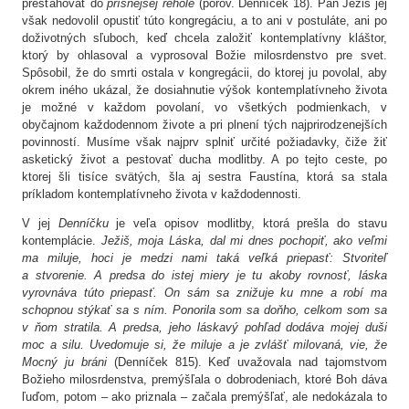
presťahovať do
prísnejšej rehole
(porov. Denníček 18). Pán Ježiš jej
však nedovolil opustiť túto kongregáciu, a to ani v postuláte, ani po
doživotných sľuboch, keď chcela založiť kontemplatívny kláštor,
ktorý by ohlasoval a vyprosoval Božie milosrdenstvo pre svet.
Spôsobil, že do smrti ostala v kongregácii, do ktorej ju povolal, aby
okrem iného ukázal, že dosiahnutie výšok kontemplatívneho života
je možné v každom povolaní, vo všetkých podmienkach, v
obyčajnom každodennom živote a pri plnení tých najprirodzenejších
povinností. Musíme však najprv splniť určité požiadavky, čiže žiť
asketický život a pestovať ducha modlitby. A po tejto ceste, po
ktorej šli tisíce svätých, šla aj sestra Faustína, ktorá sa stala
príkladom kontemplatívneho života v každodennosti.
V jej
Denníčku
je veľa opisov modlitby, ktorá prešla do stavu
kontemplácie.
Ježiš, moja Láska, dal mi dnes pochopiť, ako veľmi
ma miluje, hoci je medzi nami taká veľká priepasť: Stvoriteľ
a stvorenie. A predsa do istej miery je tu akoby rovnosť, láska
vyrovnáva túto priepasť. On sám sa znižuje ku mne a robí ma
schopnou stýkať sa s ním. Ponorila som sa doňho, celkom som sa
v ňom stratila. A predsa, jeho láskavý pohľad dodáva mojej duši
moc a silu. Uvedomuje si, že miluje a je zvlášť milovaná, vie, že
Mocný ju bráni
(Denníček 815). Keď uvažovala nad tajomstvom
Božieho milosrdenstva, premýšľala o dobrodeniach, ktoré Boh dáva
ľuďom, potom – ako priznala – začala premýšľať, ale nedokázala to