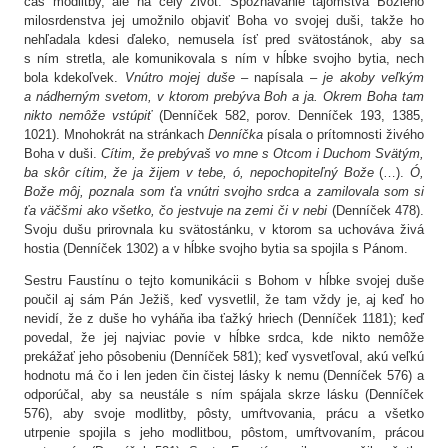
čas modlitby, ale na celý život. Spoznávanie tajomstva Božieho
milosrdenstva jej umožnilo objaviť Boha vo svojej duši, takže ho
nehľadala kdesi ďaleko, nemusela ísť pred svätostánok, aby sa
s ním stretla, ale komunikovala s ním v hĺbke svojho bytia, nech
bola kdekoľvek.
Vnútro mojej duše
– napísala –
je akoby veľkým
a nádherným svetom, v ktorom prebýva Boh a ja. Okrem Boha tam
nikto nemôže vstúpiť
(Denníček 582, porov. Denníček 193, 1385,
1021). Mnohokrát na stránkach
Denníčka
písala o prítomnosti živého
Boha v duši.
Cítim, že prebývaš vo mne s Otcom i Duchom Svätým,
ba skôr cítim, že ja žijem v tebe, ó, nepochopiteľný Bože
(…).
Ó,
Bože môj, poznala som ťa vnútri svojho srdca a zamilovala som si
ťa väčšmi ako všetko, čo jestvuje na zemi či v nebi
(Denníček 478).
Svoju dušu prirovnala ku svätostánku, v ktorom sa uchováva živá
hostia (Denníček 1302) a v hĺbke svojho bytia sa spojila s Pánom.
Sestru Faustínu o tejto komunikácii s Bohom v hĺbke svojej duše
poučil aj sám Pán Ježiš, keď vysvetlil, že tam vždy je, aj keď ho
nevidí, že z duše ho vyháňa iba ťažký hriech (Denníček 1181); keď
povedal, že jej najviac povie v hĺbke srdca, kde nikto nemôže
prekážať jeho pôsobeniu (Denníček 581); keď vysvetľoval, akú veľkú
hodnotu má čo i len jeden čin čistej lásky k nemu (Denníček 576) a
odporúčal, aby sa neustále s ním spájala skrze lásku (Denníček
576), aby svoje modlitby, pôsty, umŕtvovania, prácu a všetko
utrpenie spojila s jeho modlitbou, pôstom, umŕtvovaním, prácou