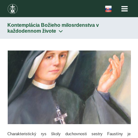
Kontemplácia Božieho milosrdenstva v
každodennom živote
Svätá sestra Faustína
Škola duchovnosti
Poznávanie tajomstva Božieho milosrdenstva
Kontemplácia Božieho milosrdenstva v každodennom
živote
Postoj dôvery k Bohu
Postoj milosrdenstva
Cirkev
Sviatosti
Mária, Matka milosrdenstva
Charakteristický rys školy duchovnosti sestry Faustíny je