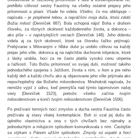
prehĺbilo citlivosť sestry Faustíny na všetky ostatné prejavy jeho
prítomnosti a prianí. Všade ho videla.
Všetko, čo ma obklopuje
–
napísala –
je preplnené tebou, a najväčšmi moja duša, ktorú zdobí
Božia milosť
(Denníček 887). Bola schopná nájsť Boha v druhom
človeku, za rôznych okolností každodenného života, a dokonca –
ako píše –
v najskrytejších veciach
(Denníček 148). Jeho dobrotu
videla aj za tých okolností, ktoré sa človeku ťažko prijímajú.
Prebývanie s Milovaným v hĺbke duše ju urobilo citlivou na každý
prejav jeho vôle, dokonca aj na najtichšie duchovné inšpirácie, ktoré
z lásky urobila, hoci za ne často platila vysokú cenu utrpenia
a ťažkostí. Túto Božiu prítomnosť vo svojej duši, možnosť takého
jednoduchého spojenia s Ježišom, života s ním, v ňom a pre neho
každý deň a každú chvíľu ako aj objavovanie jeho vôle prijímala ako
nepochopiteľný dar Božieho milosrdenstva. Mnohokrát napísala, že
nemôže vyjsť z údivu, keď premýšľa nad týmto tajomstvom našej
viery (Denníček 1523), pretože:
všetko začína tvojím
milosrdenstvom a končí tvojím milosrdenstvom
(Denníček 1506).
Po prežívaní temných nocí zmyslov a ducha sestra Faustína často
prežívala aj stavy vliatej kontemplácie. Boh si vzal jej dušu do
úplného vlastníctva a ona v tých chvíľach bez námahy a
jednoduchým a milujúcim spôsobom komunikovala s ním.
Častejšie
sa stýkam s Pánom užším spôsobom. Zmysly sú uspaté a hoci