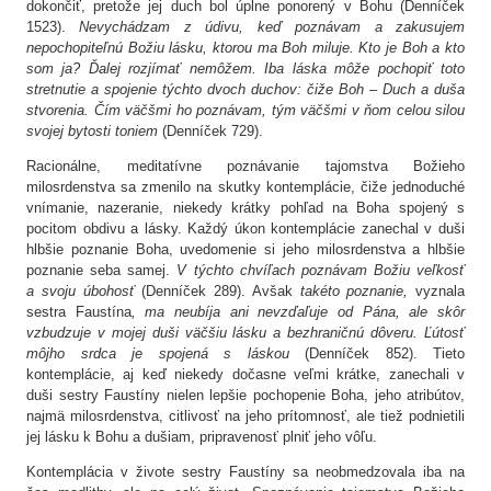
dokončiť, pretože jej duch bol úplne ponorený v Bohu (Denníček
1523).
Nevychádzam z údivu, keď poznávam a zakusujem
nepochopiteľnú Božiu lásku, ktorou ma Boh miluje. Kto je Boh a kto
som ja? Ďalej rozjímať nemôžem. Iba láska môže pochopiť toto
stretnutie a spojenie týchto dvoch duchov: čiže Boh – Duch a duša
stvorenia. Čím väčšmi ho poznávam, tým väčšmi v ňom celou silou
svojej bytosti toniem
(Denníček 729).
Racionálne, meditatívne poznávanie tajomstva Božieho
milosrdenstva sa zmenilo na skutky kontemplácie, čiže jednoduché
vnímanie, nazeranie, niekedy krátky pohľad na Boha spojený s
pocitom obdivu a lásky. Každý úkon kontemplácie zanechal v duši
hlbšie poznanie Boha, uvedomenie si jeho milosrdenstva a hlbšie
poznanie seba samej.
V týchto chvíľach poznávam Božiu veľkosť
a svoju úbohosť
(Denníček 289). Avšak
takéto poznanie,
vyznala
sestra Faustína
, ma neubíja ani nevzďaľuje od Pána, ale skôr
vzbudzuje v mojej duši väčšiu lásku a bezhraničnú dôveru. Ľútosť
môjho srdca je spojená s láskou
(Denníček 852). Tieto
kontemplácie, aj keď niekedy dočasne veľmi krátke, zanechali v
duši sestry Faustíny nielen lepšie pochopenie Boha, jeho atribútov,
najmä milosrdenstva, citlivosť na jeho prítomnosť, ale tiež podnietili
jej lásku k Bohu a dušiam, pripravenosť plniť jeho vôľu.
Kontemplácia v živote sestry Faustíny sa neobmedzovala iba na