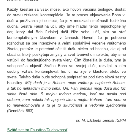
Každý kresťan sa však môže, ako hovorí väčšina teológov, dostať
do stavu získanej kontemplácie. Je to proces objavovania Boha v
duši a prežívania jeho moci, čo je v medziach možností ľudského
ducha. Sestra Faustína učí, aby sme hľadali tento nepochopiteľný
dar, ktorý dal Boh ľudskej duši čiže seba; učí, ako sa stať
kontemplatívnym človekom v činnosti. Hovorí, že je potrebné
rozhodnúť sa pre intenzívne a veľmi spoľahlivé vedenie vnútorného
života, pretože je potrebné očistiť dušu nielen od hriechu, ale aj od
obsahu, ktorý poskytujú zmysly a svet tvorivého intelektu, aby sme
vstúpili do fascinujúceho sveta viery. Čím čistejšia je duša, tým je
schopnejšia objaviť živého Boha vo svojej duši, rozvíjať s ním
osobný vzťah, kontemplovať ho, či už žije v kláštore, alebo vo
svete. Takáto duša bude schopná podpísať sa pod tieto slová sestry
Faustíny:
Môj duch je s Bohom, moje vnútro je naplnené Bohom,
a tak ho nehľadám mimo seba. On, Pán, preniká moju dušu ako lúč
slnka čisté sklo. S mojou rodnou matkou, keď ma nosila pod
srdcom, som nebola tak spojená ako s mojím Bohom. Tam som si
to neuvedomovala a tu je to skutočnosť a vedomie zjednotenia
(Denníček 883).
sr. M. Elżbieta Siepak ISMM
Svätá sestra Faustína/Duchovnosť