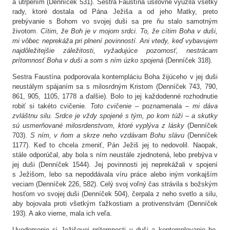
a utrpením (Denníček 531). Sestra Faustína usilovne využila všetky
rady, ktoré dostala od Pána Ježiša a od jeho Matky, preto
prebývanie s Bohom vo svojej duši sa pre ňu stalo samotným
životom.
Cítim,
že Boh je v mojom srdci. To, že cítim Boha v duši,
mi vôbec neprekáža pri plnení povinností. Ani vtedy, keď vybavujem
najdôležitejšie záležitosti, vyžadujúce pozornosť, nestrácam
prítomnosť Boha v duši a som s ním úzko spojená
(Denníček 318).
Sestra Faustína podporovala kontempláciu Boha žijúceho v jej duši
neustálym spájaním sa s milosrdným Kristom (Denníček 743, 790,
861, 905, 1105, 1778 a ďalšie). Bolo to jej každodenné rozhodnutie
robiť si takéto cvičenie.
Toto cvičenie –
poznamenala –
mi dáva
zvláštnu silu. Srdce je vždy spojené s tým, po kom túži – a skutky
sú usmerňované milosrdenstvom, ktoré vyplýva z lásky
(Denníček
703).
S ním, v ňom a skrze neho vzdávam Bohu slávu
(Denníček
1177). Keď to chcela zmeniť, Pán Ježiš jej to nedovolil. Naopak,
stále odporúčal, aby bola s ním neustále zjednotená, lebo prebýva v
jej duši (Denníček 1544). Jej povinnosti jej neprekážali v spojení
s Ježišom, lebo sa nepoddávala víru práce alebo iným vonkajším
veciam (Denníček 226, 582). Celý svoj voľný čas strávila s božským
hosťom vo svojej duši (Denníček 504), čerpala z neho svetlo a silu,
aby bojovala proti všetkým ťažkostiam a protivenstvám (Denníček
193). A ako vieme, mala ich veľa.
Uvedomenie si Ježišovej prítomnosti v duši a kontemplovanie ho,