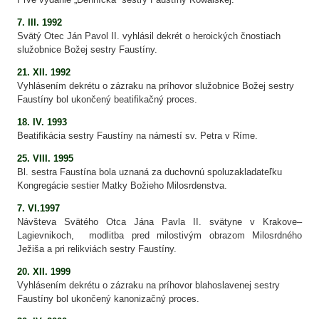
7. III. 1992
Svätý Otec Ján Pavol II. vyhlásil dekrét o heroických čnostiach
služobnice Božej sestry Faustíny.
21. XII. 1992
Vyhlásením dekrétu o zázraku na príhovor služobnice Božej sestry
Faustíny bol ukončený beatifikačný proces.
18. IV. 1993
Beatifikácia sestry Faustíny na námestí sv. Petra v Ríme.
25. VIII. 1995
Bl. sestra Faustína bola uznaná za duchovnú spoluzakladateľku
Kongregácie sestier Matky Božieho Milosrdenstva.
7. VI.1997
Návšteva Svätého Otca Jána Pavla II. svätyne v Krakove–
Lagievnikoch, modlitba pred milostivým obrazom Milosrdného
Ježiša a pri relikviách sestry Faustíny.
20. XII. 1999
Vyhlásením dekrétu o zázraku na príhovor blahoslavenej sestry
Faustíny bol ukončený kanonizačný proces.