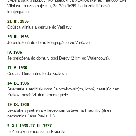
Vyberá sa k biskupovi Romualdovi Jalbrzykowskému, metropolitovi
Vilniusu, a oznamuje mu, že Pán Ježiš žiada založiť novú
kongregáciu.
21.
III. 1936
Opúšťa Vilnius a cestuje do Varšavy.
25.
III. 1936
Je preložená do domu kongregácie vo Varšave.
IV. 1936
Je preložená do domu v obci Derdy (2 km od Walendowa).
11. V. 1936
Cesta z Derd natrvalo do Krakova.
14. IX. 1936
Stretnutie s arcibiskupom Jalbrzykowským, ktorý, cestujúc cez
Krakov, navštívil dom kongregácie.
19.
IX. 1936
Lekárske vyšetrenia v liečebnom ústave na Pradniku (dnes
nemocnica Jána Pavla II. ).
9.
XII. 1936 -27. III. 1937
Liečenie v nemocnici na Pradniku.