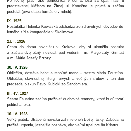
Po ročnej práci ako pomocnica v domácnosti sa opäť hlási u
predstavenej kláštora na Žitnej ul. Konečne je prijatá a začína
postulát (prvá etapa formácie v reholi).
IX. 1925|
Postulatka Helenka Kowalská odchádza zo zdravotných dôvodov do
letného sídla kongregácie v Skolimowe.
23. I. 1926
Cesta do domu noviciátu v Krakove, aby si ukončila postulát
a začala dvojročný noviciát pod vedením m. Malgorzaty Gimtutt
a m. Márie Jozefy Brzozy.
30. IV. 1926
Obliečka, dostáva habit a rehoľné meno – sestra Mária Faustína.
Obliečke, slávnostnej liturgii prvých a večných sľubov v ten deň
predsedal biskup Pavol Kubicki zo Sandomiera.
III. -IV. 1927
Sestra Faustína začína prežívať duchovné temnoty, ktoré budú trvať
poldruha roka.
16. IV. 1928
Veľký piatok. Utrápenú novicku zahrnie oheň Božej lásky. Zabúda na
prežité utrpenia, jasnejšie poznáva, ako veľmi trpel pre ňu Kristus.