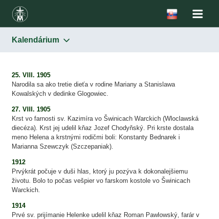
Kalendárium
Svätá sestra Faustína
Biografia
25. VIII. 1905
Narodila sa ako tretie dieťa v rodine Mariany a Stanislawa
Kalendárium
Kowalských v dedinke Glogowiec.
27. VIII. 1905
Krst vo farnosti sv. Kazimíra vo Šwinicach Warckich (Wloclawská
diecéza). Krst jej udelil kňaz Jozef Chodyňský. Pri krste dostala
meno Helena a krstnými rodičmi boli: Konstanty Bednarek i
Marianna Szewczyk (Szczepaniak).
1912
Prvýkrát počuje v duši hlas, ktorý ju pozýva k dokonalejšiemu
životu. Bolo to počas vešpier vo farskom kostole vo Šwinicach
Warckich.
1914
Prvé sv. prijímanie Helenke udelil kňaz Roman Pawlowský, farár v