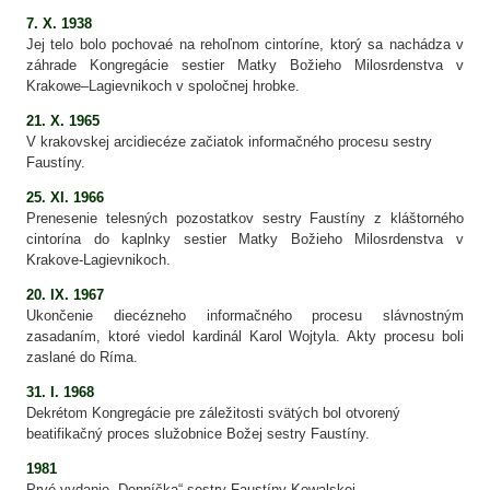
7. X. 1938
Jej telo bolo pochovaé na rehoľnom cintoríne, ktorý sa nachádza v
záhrade Kongregácie sestier Matky Božieho Milosrdenstva v
Krakowe–Lagievnikoch v spoločnej hrobke.
21. X. 1965
V krakovskej arcidiecéze začiatok informačného procesu sestry
Faustíny.
25. XI. 1966
Prenesenie telesných pozostatkov sestry Faustíny z kláštorného
cintorína do kaplnky sestier Matky Božieho Milosrdenstva v
Krakove-Lagievnikoch.
20. IX. 1967
Ukončenie diecézneho informačného procesu slávnostným
zasadaním, ktoré viedol kardinál Karol Wojtyla. Akty procesu boli
zaslané do Ríma.
31. I. 1968
Dekrétom Kongregácie pre záležitosti svätých bol otvorený
beatifikačný proces služobnice Božej sestry Faustíny.
1981
Prvé vydanie „Denníčka“ sestry Faustíny Kowalskej.