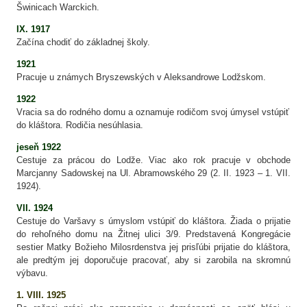
Šwinicach Warckich.
IX. 1917
Začína chodiť do základnej školy.
1921
Pracuje u známych Bryszewských v Aleksandrowe Lodžskom.
1922
Vracia sa do rodného domu a oznamuje rodičom svoj úmysel vstúpiť
do kláštora. Rodičia nesúhlasia.
jeseň 1922
Cestuje za prácou do Lodže. Viac ako rok pracuje v obchode
Marcjanny Sadowskej na Ul. Abramowského 29 (2. II. 1923 – 1. VII.
1924).
VII. 1924
Cestuje do Varšavy s úmyslom vstúpiť do kláštora. Žiada o prijatie
do rehoľného domu na Žitnej ulici 3/9. Predstavená Kongregácie
sestier Matky Božieho Milosrdenstva jej prisľúbi prijatie do kláštora,
ale predtým jej doporučuje pracovať, aby si zarobila na skromnú
výbavu.
1. VIII. 1925