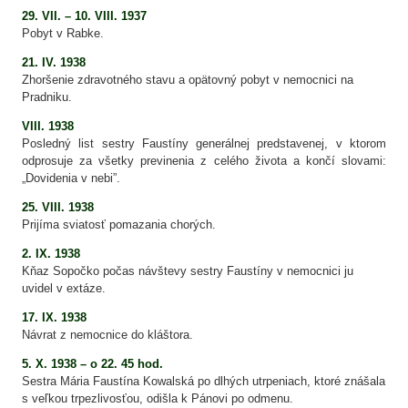
29. VII. – 10. VIII. 1937
Pobyt v Rabke.
21.
IV. 1938
Zhoršenie zdravotného stavu a opätovný pobyt v nemocnici na
Pradniku.
VIII. 1938
Posledný list sestry Faustíny generálnej predstavenej, v ktorom
odprosuje za všetky previnenia z celého života a končí slovami:
„Dovidenia v nebi”.
25. VIII. 1938
Prijíma sviatosť pomazania chorých.
2. IX. 1938
Kňaz Sopočko počas návštevy sestry Faustíny v nemocnici ju
uvidel v extáze.
17. IX. 1938
Návrat z nemocnice do kláštora.
5. X. 1938 – o 22. 45 hod.
Sestra Mária Faustína Kowalská po dlhých utrpeniach, ktoré znášala
s veľkou trpezlivosťou, odišla k Pánovi po odmenu.