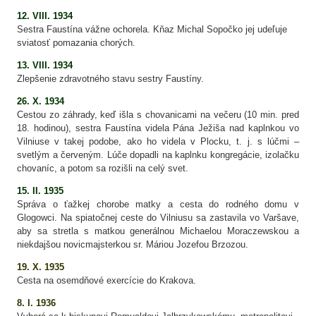
12. VIII. 1934
Sestra Faustína vážne ochorela. Kňaz Michal Sopočko jej udeľuje
sviatosť pomazania chorých.
13. VIII. 1934
Zlepšenie zdravotného stavu sestry Faustíny.
26. X. 1934
Cestou zo záhrady, keď išla s chovanicami na večeru (10 min. pred
18. hodinou), sestra Faustína videla Pána Ježiša nad kaplnkou vo
Vilniuse v takej podobe, ako ho videla v Plocku, t. j. s lúčmi –
svetlým a červeným. Lúče dopadli na kaplnku kongregácie, izolačku
chovaníc, a potom sa rozišli na celý svet.
15. II. 1935
Správa o ťažkej chorobe matky a cesta do rodného domu v
Glogowci. Na spiatočnej ceste do Vilniusu sa zastavila vo Varšave,
aby sa stretla s matkou generálnou Michaelou Moraczewskou a
niekdajšou novicmajsterkou sr. Máriou Jozefou Brzozou.
19.
X. 1935
Cesta na osemdňové exercície do Krakova.
8. I. 1936