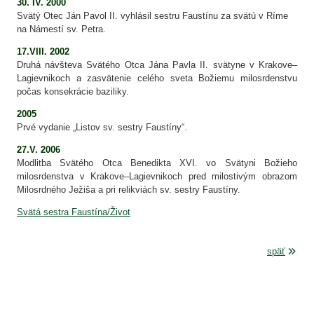
30. IV. 2000
Svätý Otec Ján Pavol II. vyhlásil sestru Faustínu za svätú v Ríme
na Námestí sv. Petra.
17.VIII. 2002
Druhá návšteva Svätého Otca Jána Pavla II. svätyne v Krakove–
Lagievnikoch a zasvätenie celého sveta Božiemu milosrdenstvu
počas konsekrácie baziliky.
2005
Prvé vydanie „Listov sv. sestry Faustíny“.
27.V. 2006
Modlitba Svätého Otca Benedikta XVI. vo Svätyni Božieho
milosrdenstva v Krakove–Lagievnikoch pred milostivým obrazom
Milosrdného Ježiša a pri relikviách sv. sestry Faustíny.
Svätá sestra Faustína/Život
späť