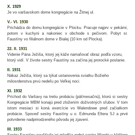
X. 1929
Je vo varšavskom dome kongregácie na Žitnej ul.
V.- VI. 1930
Prichádza do domu kongregácie v Plocku. Pracuje najprv v pekárni,
potom v kuchyni a nakoniec v obchode s pečivom. Pobyt sr.
Faustíny vo filiálnom dome v Bialej (10 km od Plocka).
22. II. 1931
Videnie Pána Ježiša, ktorý jej káže namaľovať obraz podľa vzoru,
ktorý vidí. V živote sestry Faustíny sa začína jej prorocké poslanie.
II. 1931
Nákaz Ježiša, ktorý sa týkal ustanovenia sviatku Božieho
milosrdenstva prvú nedeľu po Veľkej noci.
XI. 1932
Príchod do Varšavy na tretiu probáciu (päťmesačnú), ktorú si sestry
Kongregácie MBM konajú pred zložením doživotných sľubov. V tom
istom mesiaci si koná exercície vo Walendowe pred začiatkom
probácie. Spoveď sestry Faustíny u o. Edmunda Eltera SJ a prvé
potvrdenie nadprirodzeného pôvodu jej zjavení.
III. 1933
Sestru Faustínu navštívila jej mladšia rodná sestra Wanda v kláštore