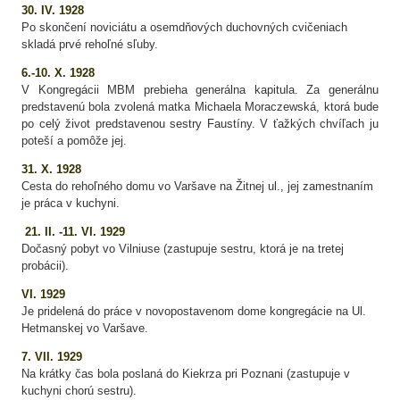
30.
IV. 1928
Po skončení noviciátu a osemdňových duchovných cvičeniach
skladá prvé rehoľné sľuby.
6.-10. X. 1928
V Kongregácii MBM prebieha generálna kapitula. Za generálnu
predstavenú bola zvolená matka Michaela Moraczewská, ktorá bude
po celý život predstavenou sestry Faustíny. V ťažkých chvíľach ju
poteší a pomôže jej.
31. X. 1928
Cesta do rehoľného domu vo Varšave na Žitnej ul., jej zamestnaním
je práca v kuchyni.
21.
II. -11. VI. 1929
Dočasný pobyt vo Vilniuse (zastupuje sestru, ktorá je na tretej
probácii).
VI.
1929
Je pridelená do práce v novopostavenom dome kongregácie na Ul.
Hetmanskej vo Varšave.
7. VII. 1929
Na krátky čas bola poslaná do Kiekrza pri Poznani (zastupuje v
kuchyni chorú sestru).