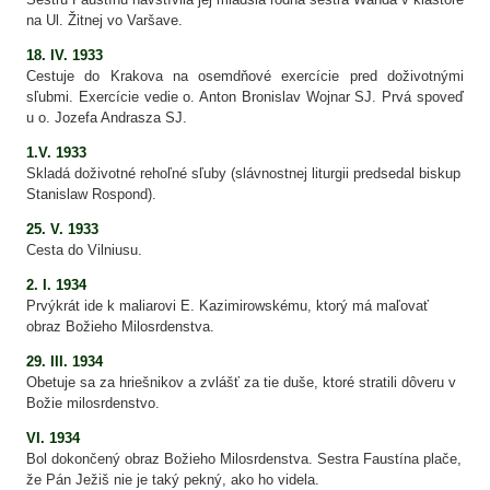
na Ul. Žitnej vo Varšave.
18. IV. 1933
Cestuje do Krakova na osemdňové exercície pred doživotnými
sľubmi. Exercície vedie o. Anton Bronislav Wojnar SJ. Prvá spoveď
u o. Jozefa Andrasza SJ.
1.V. 1933
Skladá doživotné rehoľné sľuby (slávnostnej liturgii predsedal biskup
Stanislaw Rospond).
25. V. 1933
Cesta do Vilniusu.
2. I. 1934
Prvýkrát ide k maliarovi E. Kazimirowskému, ktorý má maľovať
obraz Božieho Milosrdenstva.
29. III. 1934
Obetuje sa za hriešnikov a zvlášť za tie duše, ktoré stratili dôveru v
Božie milosrdenstvo.
VI. 1934
Bol dokončený obraz Božieho Milosrdenstva. Sestra Faustína plače,
že Pán Ježiš nie je taký pekný, ako ho videla.