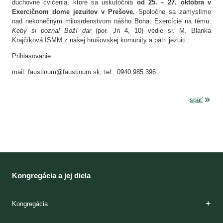
duchovné cvičenia, ktoré sa uskutočnia
od 25. – 27. októbra v
Exercičnom dome jezuitov v Prešove.
Spoločne sa zamyslíme
nad nekonečným milosrdenstvom nášho Boha. Exercície na tému:
Keby si poznal Boží dar
(por. Jn 4, 10)
vedie sr. M. Blanka
Krajčíková ISMM z našej hrušovskej komunity a pátri jezuiti.
Prihlasovanie:
mail: faustinum@faustinum.sk; tel.: 0940 985 396.
späť
Kongregácia a jej diela
Kongregácia