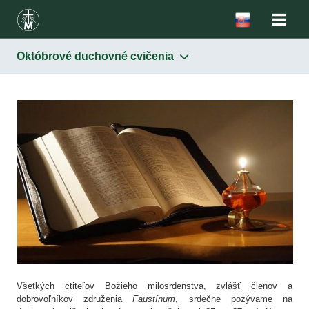
Októbrové duchovné cvičenia
Všetkých ctiteľov Božieho milosrdenstva, zvlášť členov a
dobrovoľníkov združenia
Faustínum
, srdečne pozývame na