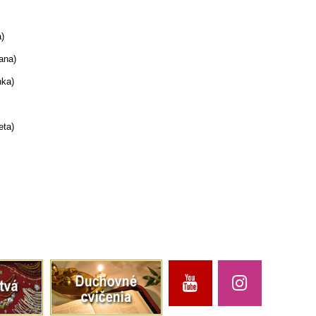
a)
ana)
nka)
eta)