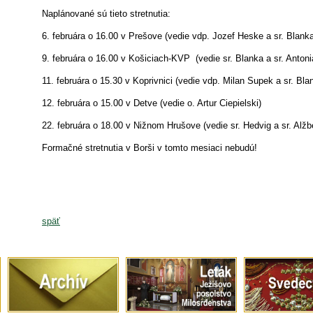
Naplánované sú tieto stretnutia:
6. februára o 16.00 v Prešove (vedie vdp. Jozef Heske a sr. Blank
9. februára o 16.00 v Košiciach-KVP (vedie sr. Blanka a sr. Antoni
11. februára o 15.30 v Koprivnici (vedie vdp. Milan Supek a sr. Bla
12. februára o 15.00 v Detve (vedie o. Artur Ciepielski)
22. februára o 18.00 v Nižnom Hrušove (vedie sr. Hedvig a sr. Alžb
Formačné stretnutia v Borši v tomto mesiaci nebudú!
späť