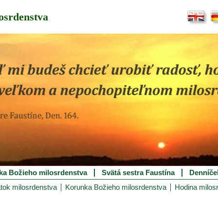
osrdenstva
ka Božieho milosrdenstva
Svätá sestra Faustína
Denníče
tok milosrdenstva
Korunka Božieho milosrdenstva
Hodina milos