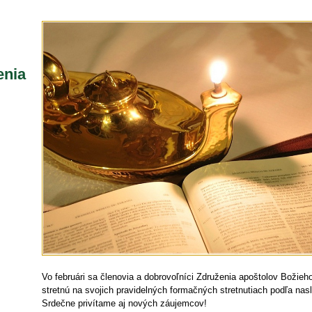
enia
Vo februári sa členovia a dobrovoľníci Združenia apoštolov Božie
stretnú na svojich pravidelných formačných stretnutiach podľa n
Srdečne privítame aj nových záujemcov!