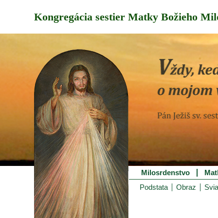
Kongregácia sestier Matky Božieho Mil
Milosrdenstvo
Mat
Podstata
Obraz
Svia