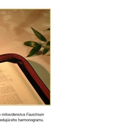
ho milosrdenstva
Faustínum
asledujúceho harmonogramu.