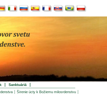
k
Sanktuáriá
rdenstva
Šírenie úcty k Božiemu milosrdenstvu