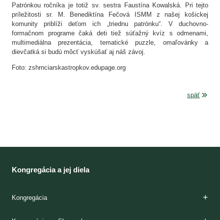
Patrónkou ročníka je totiž sv. sestra Faustína Kowalská. Pri tejto
príležitosti sr. M. Benediktína Fečová ISMM z našej košickej
komunity priblíži deťom ich „triednu patrónku“. V duchovno-
formačnom programe čaká deti tiež súťažný kvíz s odmenami,
multimediálna prezentácia, tematické puzzle, omaľovánky a
dievčatká si budú môcť vyskúšať aj náš závoj.
Foto: zshrnciarskastropkov.edupage.org
späť
Kongregácia a jej diela
Kongregácia
Zakladateľky
Charizma
Etapy formácie
Kláštory
Duchovnosť
Apoštolát
Domy milosrdenstva
Dejiny