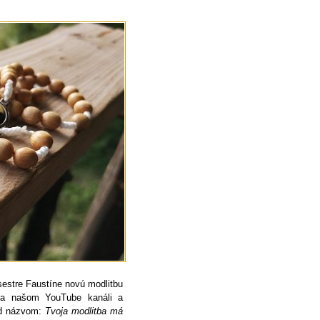
sestre Faustíne novú modlitbu
e na našom YouTube kanáli a
pod názvom:
Tvoja modlitba má