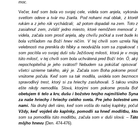
moc.
V
ečer, keď som bola vo svojej cele, videla som anjela, vykoná
svetlom odeve a tvár mu žiarila. Pod nohami mal oblak, z ktoréh
rukám a z jeho rúk vychádzali; až potom dopadali na zem. Toto
zasiahnuť zem, zvlášť jedno miesto, ktoré nemôžem menovať z
videla, začala som prosiť anjela, aby chvíľu počkal a svet bude 
bola vzhľadom na Boží hnev ničím. V tej chvíli som uzrela Najsv
velebnosti ma prenikla do hĺbky a neodvážila som sa zopakovať svo
som pocítila vo svojej duši silu Ježišovej milosti, ktorá je v mo
túto milosť, v tej chvíli som bola uchvátená pred Boží trón. Ó, a
nepochopiteľná je jeho svätosť! Nebudem sa pokúšať opisovať 
všetci uzrieme takého, aký je. Začala som Boha pokorne prosi
vnútorne počula.
Keď som sa tak modlila, uvidela som bezmocn
spravodlivý trest, ktorý si za hriechy zasluhovali. S takou vnú
ešte nikdy nemodlila. Slová, ktorými som pokorne prosila Bo
obetujem ti telo a krv, dušu i božstvo tvojho najmilšieho Syn
za naše hriechy i hriechy celého sveta. Pre jeho bolestné u
nami.
Na druhý deň ráno, keď som vošla do našej kaplnky, počul
Vždy, keď vojdeš do kaplnky, pomodli sa hneď modlitbu, kto
som sa pomodlila túto modlitbu, začula som v duši slová: –
Tát
môjho hnevu
(Den. 474-476).