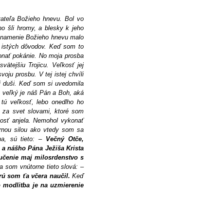
vateľa Božieho hnevu. Bol vo
o šli hromy, a blesky k jeho
 znamenie Božieho hnevu malo
 istých dôvodov. Keď som to
konať pokánie. No moja prosba
ätejšiu Trojicu. Veľkosť jej
ju prosbu. V tej istej chvíli
jej duši. Keď som si uvedomila
ký veľký je náš Pán a Boh, aká
tú veľkosť, lebo onedlho ho
ť za svet slovami, ktoré som
osť anjela. Nemohol vykonať
tornou silou ako vtedy som sa
ha, sú tieto: –
Večný Otče,
a a nášho Pána Ježiša Krista
mučenie maj milosrdenstvo s
a som vnútorne tieto slová: –
rú som ťa včera naučil.
Keď
o modlitba je na uzmierenie