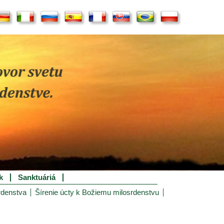
k
Sanktuáriá
rdenstva
Šírenie úcty k Božiemu milosrdenstvu