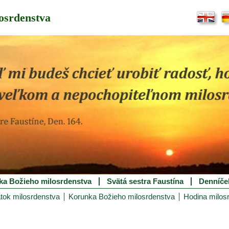
osrdenstva
ka Božieho milosrdenstva
Svätá sestra Faustína
Denníče
tok milosrdenstva
Korunka Božieho milosrdenstva
Hodina milos