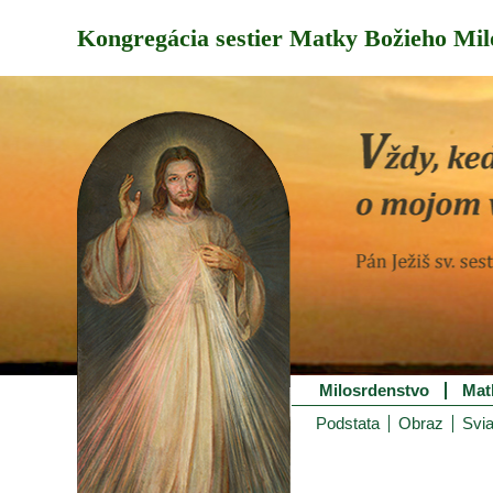
Kongregácia sestier Matky Božieho Mil
Milosrdenstvo
Mat
Podstata
Obraz
Svia