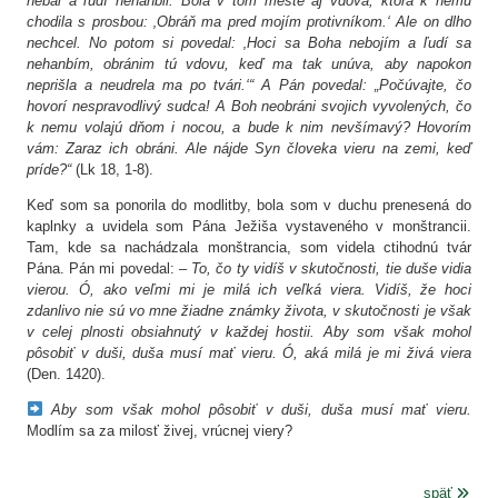
nebál a ľudí nehanbil. Bola v tom meste aj vdova, ktorá k nemu
chodila s prosbou: ‚Obráň ma pred mojím protivníkom.‘ Ale on dlho
nechcel. No potom si povedal: ‚Hoci sa Boha nebojím a ľudí sa
nehanbím, obránim tú vdovu, keď ma tak unúva, aby napokon
neprišla a neudrela ma po tvári.‘“ A Pán povedal: „Počúvajte, čo
hovorí nespravodlivý sudca! A Boh neobráni svojich vyvolených, čo
k nemu volajú dňom i nocou, a bude k nim nevšímavý? Hovorím
vám: Zaraz ich obráni. Ale nájde Syn človeka vieru na zemi, keď
príde?“
(Lk 18, 1-8).
Keď som sa ponorila do modlitby, bola som v duchu prenesená do
kaplnky a uvidela som Pána Ježiša vystaveného v monštrancii.
Tam, kde sa nachádzala monštrancia, som videla ctihodnú tvár
Pána. Pán mi povedal: –
To, čo ty vidíš v skutočnosti, tie duše vidia
vierou. Ó, ako veľmi mi je milá ich veľká viera. Vidíš, že hoci
zdanlivo nie sú vo mne žiadne známky života, v skutočnosti je však
v celej plnosti obsiahnutý v každej hostii. Aby som však mohol
pôsobiť v duši, duša musí mať vieru. Ó, aká milá je mi živá viera
(Den. 1420).
Aby som však mohol pôsobiť v duši, duša musí mať vieru.
Modlím sa za milosť živej, vrúcnej viery?
späť