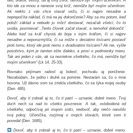
deti, bratov, sestry, ba aj svoj život, nemôže byť mojím učeníkom. A
kto ide za mnou a nenesie svoj kríž, nemôže byť mojím učeníkom.
Ak niekto z vás chce stavať vežu, či si najprv nesadne a
neprepočíta náklad, či má na jej dokončenie? Aby sa mu potom, keď
položí základ a nebude ju môcť dostavať, nezačali všetci, čo to
uvidia, posmievať: ‚Tento človek začal stavať, a nemohol dokončiť.‘
Alebo keď sa kráľ chystá do boja s iným kráľom, či si najprv
nesadne a neporozmýšľa, či sa môže s desiatimi tisícami postaviť
proti tomu, ktorý ide proti nemu s dvadsiatimi tisícami? Ak nie, vyšle
posolstvo, kým je tamten ešte ďaleko, a prosí o podmienky mieru.
Tak ani jeden z vás, ak sa nezriekne všetkého, čo má, nemôže byť
mojím učeníkom“
(Lk 14, 25-33).
Rovnako prijímam radosť aj bolesť, pochvalu aj poníženie.
Nezabúdam, že jedno i druhé sa pominie. Nestarám sa, čo o mne
hovoria. Už dávno som sa zriekla všetkého, čo sa týka mojej osoby
(Den. 485).
Dovoľ, aby ti zobrali aj to, čo ti patrí – uznanie, dobré meno. Tvoj
duch nech sa nad to všetko povznesie. A tak, oslobodená od
všetkého, odpočívaj pri mojom srdci, nedovoľ, aby niečo narušilo
tvoj pokoj. Učeníčka, rozjímaj o mojich slovách, ktoré som ti
povedal
(Den. 1685).
Dovoľ, aby ti zobrali aj to, čo ti patrí – uznanie, dobré meno.